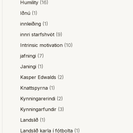
Humility
(16)
Iðnú
(1)
innleiðing
(1)
innri starfshvöt
(9)
Intrinsic motivation
(10)
jafningi
(7)
Janingi
(1)
Kasper Edwalds
(2)
Knattspyrna
(1)
Kynningarerindi
(2)
Kynningarfundir
(3)
Landslið
(1)
Landslið karla í fótbolta
(1)