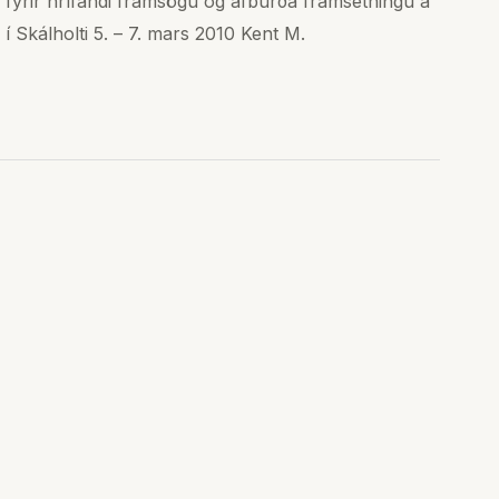
a fyrir hrífandi framsögu og afburða framsetningu á
Skálholti 5. – 7. mars 2010 Kent M.