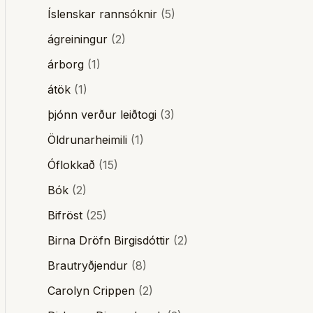
Íslenskar rannsóknir
(5)
ágreiningur
(2)
árborg
(1)
átök
(1)
þjónn verður leiðtogi
(3)
Öldrunarheimili
(1)
Óflokkað
(15)
Bók
(2)
Bifröst
(25)
Birna Dröfn Birgisdóttir
(2)
Brautryðjendur
(8)
Carolyn Crippen
(2)