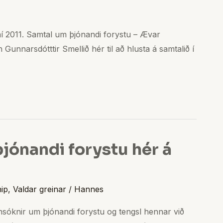
aí 2011. Samtal um þjónandi forystu – Ævar
unnarsdótttir Smellið hér til að hlusta á samtalið í
jónandi forystu hér á
hip
,
Valdar greinar
/
Hannes
nsóknir um þjónandi forystu og tengsl hennar við