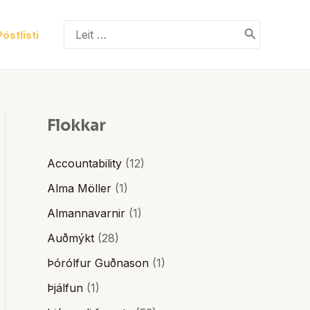
Search
Póstlisti
for:
Flokkar
Accountability
(12)
Alma Möller
(1)
Almannavarnir
(1)
Auðmýkt
(28)
Þórólfur Guðnason
(1)
Þjálfun
(1)