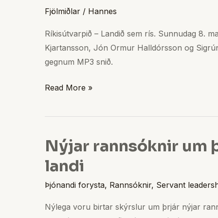
Fjölmiðlar
/
Hannes
forystu
Ríkisútvarpinu
Ríkisútvarpið – Landið sem rís. Sunnudag 8. m
8.
Kjartansson, Jón Ormur Halldórsson og Sigrún G
maí
gegnum MP3 snið.
2011
Read More »
Nýjar rannsóknir um þ
Nýjar
rannsóknir
landi
um
Þjónandi forysta
,
Rannsóknir
,
Servant leaders
þjónandi
forystu
Nýlega voru birtar skýrslur um þrjár nýjar ran
hér