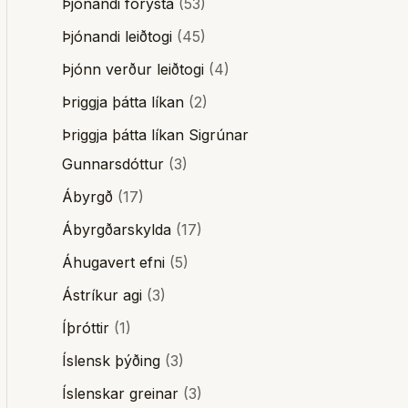
Þjónandi forysta
(53)
Þjónandi leiðtogi
(45)
Þjónn verður leiðtogi
(4)
Þriggja þátta líkan
(2)
Þriggja þátta líkan Sigrúnar
Gunnarsdóttur
(3)
Ábyrgð
(17)
Ábyrgðarskylda
(17)
Áhugavert efni
(5)
Ástríkur agi
(3)
Íþróttir
(1)
Íslensk þýðing
(3)
Íslenskar greinar
(3)