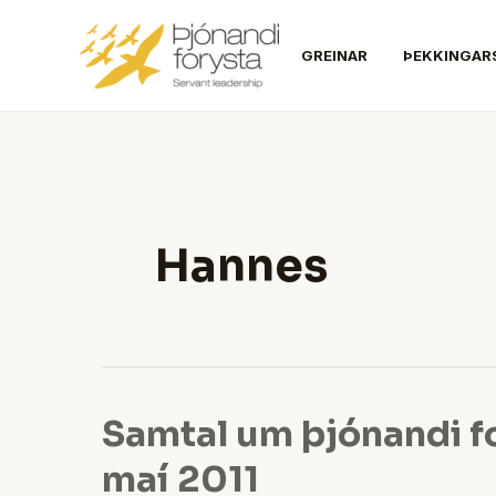
Skip
to
GREINAR
ÞEKKINGAR
content
Hannes
Samtal um þjónandi fo
Samtal
um
maí 2011
þjónandi