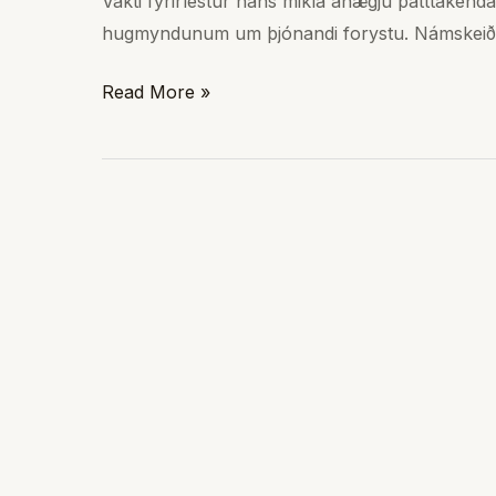
Vakti fyrirlestur hans mikla ánægju þátttakend
í
hugmyndunum um þjónandi forystu. Námskeið í 
mars
2010
Read More »