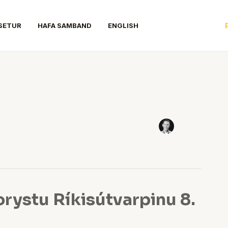
SETUR
HAFA SAMBAND
ENGLISH
rystu Ríkisútvarpinu 8.