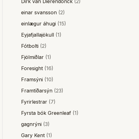
Dirk van Dierendonck
(2)
einar svansson
(2)
einlægur áhugi
(15)
Eyjafjallajökull
(1)
Fótbolti
(2)
Fjölmiðlar
(1)
Foresight
(16)
Framsýni
(10)
Framtíðarsýn
(23)
Fyrirlestrar
(7)
Fyrsta bók Greenleaf
(1)
gagnrýni
(3)
Gary Kent
(1)