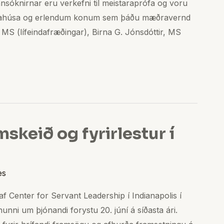
nsóknirnar eru verkefni til meistaraprófa og voru
júkrahúsa og erlendum konum sem þáðu mæðravernd
 MS (lífeindafræðingar), Birna G. Jónsdóttir, MS
skeið og fyrirlestur í
es
f Center for Servant Leadership í Indianapolis í
unni um þjónandi forystu 20. júní á síðasta ári.