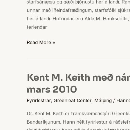
starfsánægju og gæði þjónustu hér á landi. Ran
á
unnar með lífeindafræðingum, starfsfólki s
landi
hér á landi. Höfundar eru Alda M. Hauksdóttir,
(erlendar
Read More »
Kent M. Keith með nám
Kent
M.
mars 2010
Keith
Fyrirlestrar
,
Greenleaf Center
,
Málþing
/
Hann
með
námskeið
Dr. Kent M. Keith er framkvæmdastjóri Greenlea
og
Bandaríkjunum. Hann hélt fyrirlestur á ráðstefn
fyrirlestur