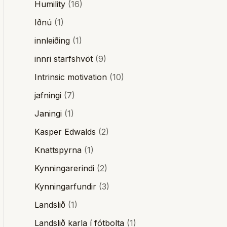
Humility
(16)
Iðnú
(1)
innleiðing
(1)
innri starfshvöt
(9)
Intrinsic motivation
(10)
jafningi
(7)
Janingi
(1)
Kasper Edwalds
(2)
Knattspyrna
(1)
Kynningarerindi
(2)
Kynningarfundir
(3)
Landslið
(1)
Landslið karla í fótbolta
(1)