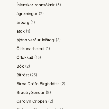
Íslenskar rannsóknir
(5)
ágreiningur
(2)
árborg
(1)
átök
(1)
þjónn verður leiðtogi
(3)
Öldrunarheimili
(1)
Óflokkað
(15)
Bók
(2)
Bifröst
(25)
Birna Dröfn Birgisdóttir
(2)
Brautryðjendur
(8)
Carolyn Crippen
(2)