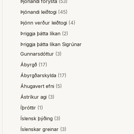
Þjónandi forysta
(53)
Þjónandi leiðtogi
(45)
Þjónn verður leiðtogi
(4)
Þriggja þátta líkan
(2)
Þriggja þátta líkan Sigrúnar
Gunnarsdóttur
(3)
Ábyrgð
(17)
Ábyrgðarskylda
(17)
Áhugavert efni
(5)
Ástríkur agi
(3)
Íþróttir
(1)
Íslensk þýðing
(3)
Íslenskar greinar
(3)