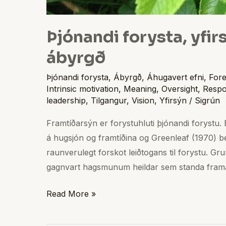
Þjónandi forysta, yfir
ábyrgð
Þjónandi forysta
,
Ábyrgð
,
Áhugavert efni
,
Fore
Intrinsic motivation
,
Meaning
,
Oversight
,
Respon
leadership
,
Tilgangur
,
Vision
,
Yfirsýn
/
Sigrún
Framtíðarsýn er forystuhluti þjónandi forystu. 
á hugsjón og framtíðina og Greenleaf (1970) bend
raunverulegt forskot leiðtogans til forystu. Gr
gagnvart hagsmunum heildar sem standa fram
Read More »