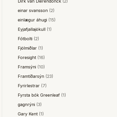
Dirk van Dierendonck
(2)
einar svansson
(2)
einlægur áhugi
(15)
Eyjafjallajökull
(1)
Fótbolti
(2)
Fjölmiðlar
(1)
Foresight
(16)
Framsýni
(10)
Framtíðarsýn
(23)
Fyrirlestrar
(7)
Fyrsta bók Greenleaf
(1)
gagnrýni
(3)
Gary Kent
(1)