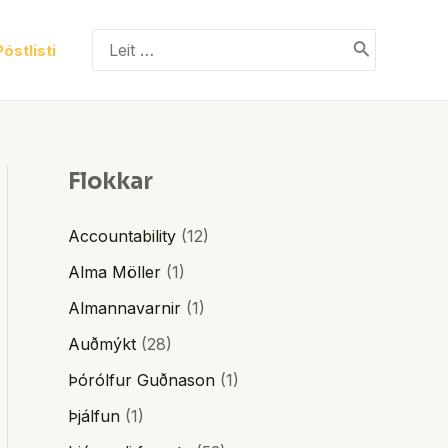
Search
Póstlisti
for:
Flokkar
Accountability
(12)
Alma Möller
(1)
Almannavarnir
(1)
Auðmýkt
(28)
Þórólfur Guðnason
(1)
Þjálfun
(1)