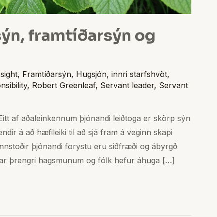
sýn, framtíðarsýn og
sight
,
Framtíðarsýn
,
Hugsjón
,
innri starfshvöt
,
sibility
,
Robert Greenleaf
,
Servant leader
,
Servant
Eitt af aðaleinkennum þjónandi leiðtoga er skörp sýn
ir á að hæfileiki til að sjá fram á veginn skapi
unnstoðir þjónandi forystu eru siðfræði og ábyrgð
ar þrengri hagsmunum og fólk hefur áhuga […]