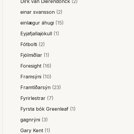
Dirk van Dierendonck
(2)
einar svansson
(2)
einlægur áhugi
(15)
Eyjafjallajökull
(1)
Fótbolti
(2)
Fjölmiðlar
(1)
Foresight
(16)
Framsýni
(10)
Framtíðarsýn
(23)
Fyrirlestrar
(7)
Fyrsta bók Greenleaf
(1)
gagnrýni
(3)
Gary Kent
(1)