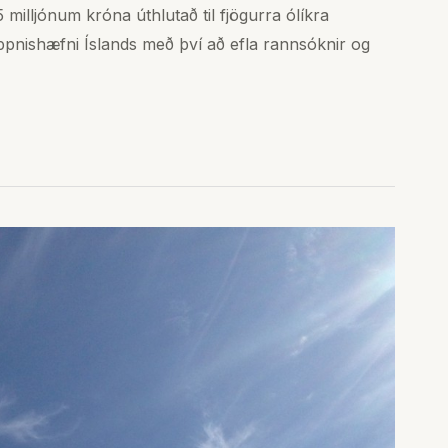
 milljónum króna úthlutað til fjögurra ólíkra
pnishæfni Íslands með því að efla rannsóknir og