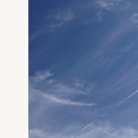
–
Greenleaf
Scholar