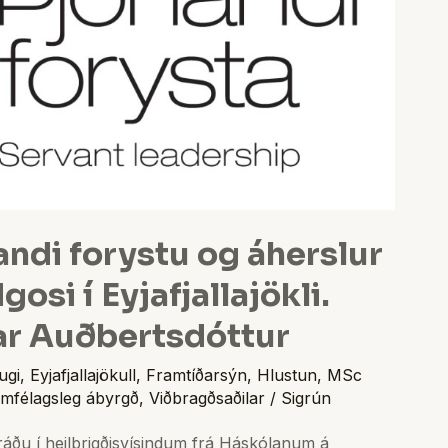
ndi forystu og áherslur
osi í Eyjafjallajökli.
ar Auðbertsdóttur
ugi
,
Eyjafjallajökull
,
Framtíðarsýn
,
Hlustun
,
MSc
mfélagsleg ábyrgð
,
Viðbragðsaðilar
/
Sigrún
ráðu í heilbrigðisvísindum frá Háskólanum á