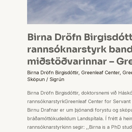
Birna Dröfn Birgisdótt
rannsóknarstyrk band
miðstöðvarinnar – Gr
Birna Dröfn Birgisdóttir
,
Greenleaf Center
,
Gre
Sköpun
/
Sigrún
Birna Dröfn Birgisdóttir, doktorsnemi við Háskó
rannsóknarstyrkGreenleaf Center for Servant
Birnu Drafnar er um þjónandi forystu og sköp
bráðamóttökudeildum Landspítala. Í frétt á h
rannsóknarstyrkinn segir: ,,Birna is a PhD stu