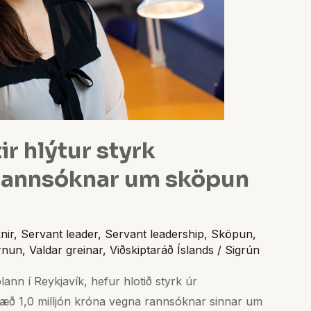
ir hlýtur styrk
 rannsóknar um sköpun
nir
,
Servant leader
,
Servant leadership
,
Sköpun
,
rnun
,
Valdar greinar
,
Viðskiptaráð Íslands
/
Sigrún
lann í Reykjavík, hefur hlotið styrk úr
hæð 1,0 milljón króna vegna rannsóknar sinnar um