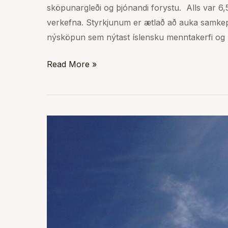
sköpunargleði og þjónandi forystu. Alls var 6,5
verkefna. Styrkjunum er ætlað að auka samkep
nýsköpun sem nýtast íslensku menntakerfi og
Read More »
Birna
Dröfn
Birgisdóttir
hlýtur
rannsóknarstyrk
bandarísku
Greenleaf
miðstöðvarinnar