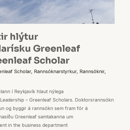
ir hlýtur
arísku Greenleaf
eenleaf Scholar
enleaf Scholar
,
Rannsóknarstyrkur
,
Rannsóknir
,
lann í Reykjavík hlaut nýlega
 Leadership – Greenleaf Scholars. Doktorsrannsókn
un og byggir á rannsókn sem fram fór á
eimasíðu Greenleaf samtakanna um
dent in the business department