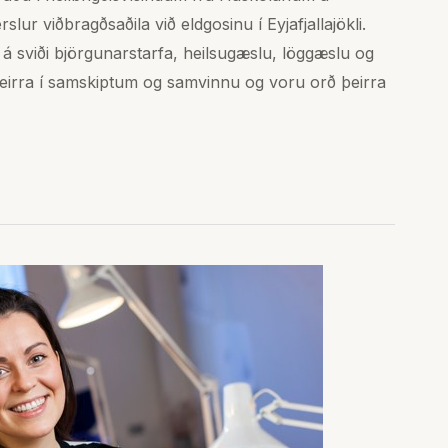
lur viðbragðsaðila við eldgosinu í Eyjafjallajökli.
a á sviði björgunarstarfa, heilsugæslu, löggæslu og
þeirra í samskiptum og samvinnu og voru orð þeirra