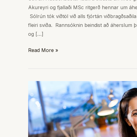
Akureyri og fjallaði MSc ritgerð hennar um áhers
Sólrún tók viðtöl við alls fjórtán viðbragðsaðil
fleiri sviða. Rannsóknin beindist að áherslum 
og […]
Read More »
Birna
Dröfn
Birgisdóttir
hlýtur
styrk
Viðskiptaráðs