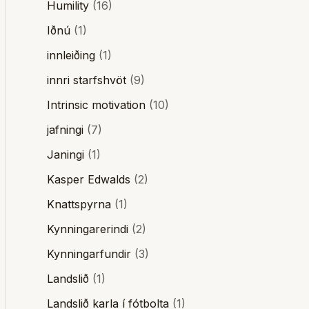
Humility
(16)
Iðnú
(1)
innleiðing
(1)
innri starfshvöt
(9)
Intrinsic motivation
(10)
jafningi
(7)
Janingi
(1)
Kasper Edwalds
(2)
Knattspyrna
(1)
Kynningarerindi
(2)
Kynningarfundir
(3)
Landslið
(1)
Landslið karla í fótbolta
(1)