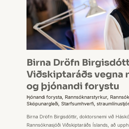
vegna
rannsóknar
um
sköpun
og
þjónandi
forystu
Birna Dröfn Birgisdótt
Viðskiptaráðs vegna
og þjónandi forystu
Þjónandi forysta
,
Rannsóknarstyrkur
,
Rannsók
Sköpunargleði
,
Starfsumhverfi
,
straumlínustjó
Birna Dröfn Birgisdóttir, doktorsnemi við Háskó
Rannsóknasjóði Viðskiptaráðs Íslands, að upp