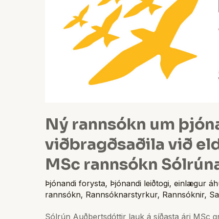
þjónandi
forystu
og
áherslur
viðbragðsaðila
við
eldgosi
í
Ný rannsókn um þjóna
Eyjafjallajökli.
MSc
viðbragðsaðila við eldg
rannsókn
MSc rannsókn Sólrún
Sólrúnar
Auðbertsdóttur
Þjónandi forysta
,
Þjónandi leiðtogi
,
einlægur áh
rannsókn
,
Rannsóknarstyrkur
,
Rannsóknir
,
Sa
Sólrún Auðbertsdóttir lauk á síðasta ári MSc g