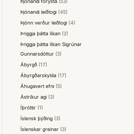
Þjónandi forysta
(53)
Þjónandi leiðtogi
(45)
Þjónn verður leiðtogi
(4)
Þriggja þátta líkan
(2)
Þriggja þátta líkan Sigrúnar
Gunnarsdóttur
(3)
Ábyrgð
(17)
Ábyrgðarskylda
(17)
Áhugavert efni
(5)
Ástríkur agi
(3)
Íþróttir
(1)
Íslensk þýðing
(3)
Íslenskar greinar
(3)