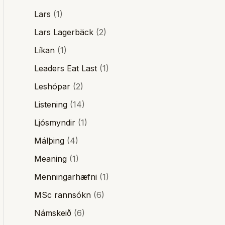
Lars
(1)
Lars Lagerbäck
(2)
Líkan
(1)
Leaders Eat Last
(1)
Leshópar
(2)
Listening
(14)
Ljósmyndir
(1)
Málþing
(4)
Meaning
(1)
Menningarhæfni
(1)
MSc rannsókn
(6)
Námskeið
(6)