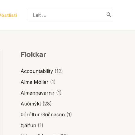
Search
Póstlisti
for:
Flokkar
Accountability
(12)
Alma Möller
(1)
Almannavarnir
(1)
Auðmýkt
(28)
Þórólfur Guðnason
(1)
Þjálfun
(1)