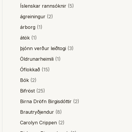
Íslenskar rannsóknir
(5)
ágreiningur
(2)
árborg
(1)
átök
(1)
þjónn verður leiðtogi
(3)
Öldrunarheimili
(1)
Óflokkað
(15)
Bók
(2)
Bifröst
(25)
Birna Dröfn Birgisdóttir
(2)
Brautryðjendur
(8)
Carolyn Crippen
(2)