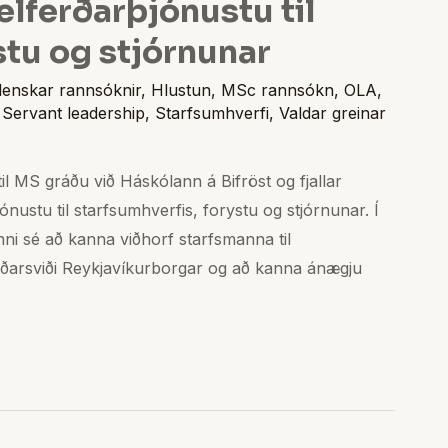
velferðarþjónustu til
stu og stjórnunar
slenskar rannsóknir
,
Hlustun
,
MSc rannsókn
,
OLA
,
,
Servant leadership
,
Starfsumhverfi
,
Valdar greinar
il MS gráðu við Háskólann á Bifröst og fjallar
ónustu til starfsumhverfis, forystu og stjórnunar. Í
nni sé að kanna viðhorf starfsmanna til
erðarsviði Reykjavíkurborgar og að kanna ánægju