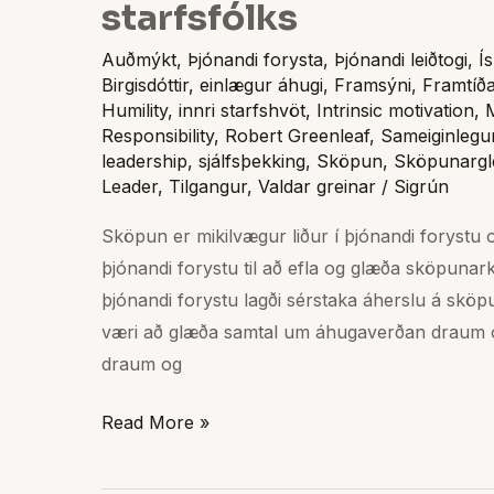
starfsfólks
Auðmýkt
,
Þjónandi forysta
,
Þjónandi leiðtogi
,
Í
Birgisdóttir
,
einlægur áhugi
,
Framsýni
,
Framtíð
Humility
,
innri starfshvöt
,
Intrinsic motivation
,
Responsibility
,
Robert Greenleaf
,
Sameiginlegu
leadership
,
sjálfsþekking
,
Sköpun
,
Sköpunargl
Leader
,
Tilgangur
,
Valdar greinar
/
Sigrún
Sköpun er mikilvægur liður í þjónandi forystu o
þjónandi forystu til að efla og glæða sköpunar
þjónandi forystu lagði sérstaka áherslu á sköpu
væri að glæða samtal um áhugaverðan draum o
draum og
Read More »