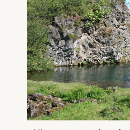
velferðarþjónustu
til
starfsumhverfis,
forystu
og
stjórnunar