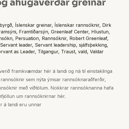
og áhugaverðar greinar
byrgð
,
Íslenskar greinar
,
Íslenskar rannsóknir
,
Dirk
ramsýni
,
Framtíðarsýn
,
Greenleaf Center
,
Hlustun
,
nsókn
,
Persuation
,
Rannsóknir
,
Robert Greenleaf
,
Servant leader
,
Servant leadership
,
sjálfsþekking
,
rvant as Leader
,
Tilgangur
,
Traust
,
vald
,
Valdar
erið framkvæmdar hér á landi og ná til einstaklinga
rannsóknir sem nýta ýmsar rannsóknaraðferðir,
annsóknir með viðtölum. Nokkrar rannsóknanna hafa
umfjöllun um rannsóknirnar hér.
r á landi eru unnar