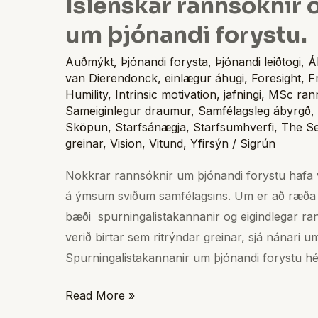
Íslenskar rannsóknir 
um þjónandi forystu.
Auðmýkt
,
Þjónandi forysta
,
Þjónandi leiðtogi
,
Á
van Dierendonck
,
einlægur áhugi
,
Foresight
,
F
Humility
,
Intrinsic motivation
,
jafningi
,
MSc ran
Sameiginlegur draumur
,
Samfélagsleg ábyrgð
,
Sköpun
,
Starfsánægja
,
Starfsumhverfi
,
The Se
greinar
,
Vision
,
Vitund
,
Yfirsýn
/
Sigrún
Nokkrar rannsóknir um þjónandi forystu hafa v
á ýmsum sviðum samfélagsins. Um er að ræða 
bæði spurningalistakannanir og eigindlegar r
verið birtar sem ritrýndar greinar, sjá nánari 
Spurningalistakannanir um þjónandi forystu hé
Read More »