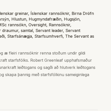
slenskar greinar
,
Íslenskar rannsóknir
,
Birna Dröfn
arsýn
,
Hlustun
,
Hugmyndafræðin
,
Hugsjón
,
MSc rannsókn
,
Oversight
,
Rannsóknir
,
r draumur
,
samtal
,
Servant leader
,
Servant
eði
,
Starfsánægja
,
Starfsumhverfi
,
The Servant as
g æ fleiri rannsóknir renna stoðum undir gildi
kraft starfsfólks. Robert Greenleaf upphafsmaður
narkraft leiðtogans og sagði að hlutverk leiðtogans
g skapa þannig með starfsfólkinu sameiginlega