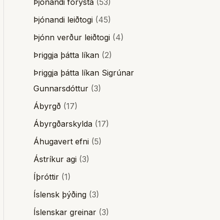
Þjónandi forysta
(53)
Þjónandi leiðtogi
(45)
Þjónn verður leiðtogi
(4)
Þriggja þátta líkan
(2)
Þriggja þátta líkan Sigrúnar
Gunnarsdóttur
(3)
Ábyrgð
(17)
Ábyrgðarskylda
(17)
Áhugavert efni
(5)
Ástríkur agi
(3)
Íþróttir
(1)
Íslensk þýðing
(3)
Íslenskar greinar
(3)