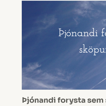
Þjónandi
forysta
sem
styður
sköpunargleði
starfsfólks
Þjónandi forysta sem