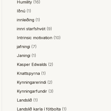
Humility
(16)
Iðnú
(1)
innleiðing
(1)
innri starfshvöt
(9)
Intrinsic motivation
(10)
jafningi
(7)
Janingi
(1)
Kasper Edwalds
(2)
Knattspyrna
(1)
Kynningarerindi
(2)
Kynningarfundir
(3)
Landslið
(1)
Landslið karla í fótbolta
(1)