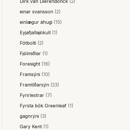
Dirk van Dierendonck
(2)
einar svansson
(2)
einlægur áhugi
(15)
Eyjafjallajökull
(1)
Fótbolti
(2)
Fjölmiðlar
(1)
Foresight
(16)
Framsýni
(10)
Framtíðarsýn
(23)
Fyrirlestrar
(7)
Fyrsta bók Greenleaf
(1)
gagnrýni
(3)
Gary Kent
(1)