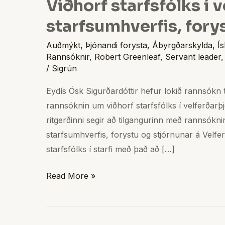
Viðhorf starfsfólks í 
starfsumhverfis, fory
Auðmýkt
,
Þjónandi forysta
,
Ábyrgðarskylda
,
Í
Rannsóknir
,
Robert Greenleaf
,
Servant leader
/
Sigrún
Eydís Ósk Sigurðardóttir hefur lokið rannsókn t
rannsóknin um viðhorf starfsfólks í velferðarþj
ritgerðinni segir að tilgangurinn með rannsókni
starfsumhverfis, forystu og stjórnunar á Velf
starfsfólks í starfi með það að […]
Read More »