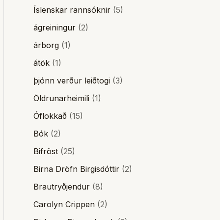
Íslenskar rannsóknir
(5)
ágreiningur
(2)
árborg
(1)
átök
(1)
þjónn verður leiðtogi
(3)
Öldrunarheimili
(1)
Óflokkað
(15)
Bók
(2)
Bifröst
(25)
Birna Dröfn Birgisdóttir
(2)
Brautryðjendur
(8)
Carolyn Crippen
(2)