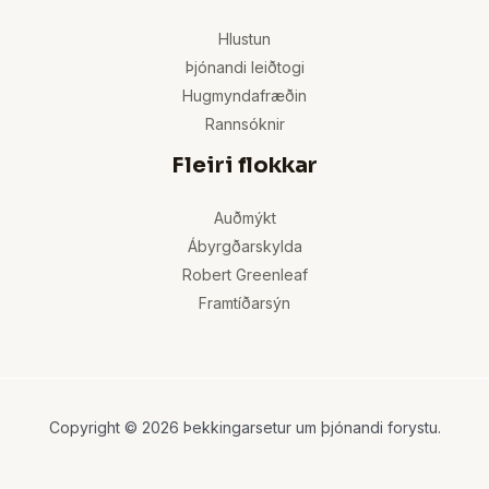
Hlustun
Þjónandi leiðtogi
Hugmyndafræðin
Rannsóknir
Fleiri flokkar
Auðmýkt
Ábyrgðarskylda
Robert Greenleaf
Framtíðarsýn
Copyright © 2026 Þekkingarsetur um þjónandi forystu.