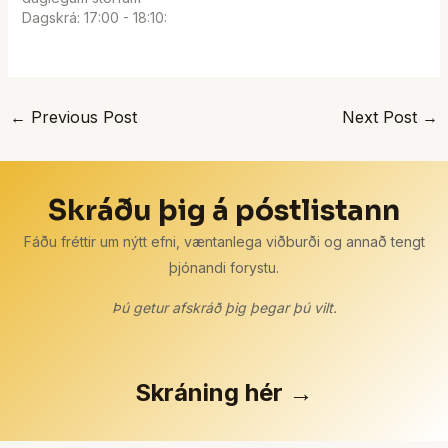
Dagskrá: 17:00 - 18:10:
Rannsóknir um þjónandi
forystu. Nýútskrifaðir
meistarar og
meistaranemar auk Dr.
←
Previous Post
Next Post
→
Sigrúnar Gunnarsdóttur
við Háskóla Íslands kynna
nýjar rannsóknir um
þjónandi forystu og
tengsl hennar við
Skráðu þig á póstlistann
starfsánægju og gæði
þjónustu hér á landi.
Fáðu fréttir um nýtt efni, væntanlega viðburði og annað tengt
Kynntar verða…
þjónandi forystu.
Þú getur afskráð þig þegar þú vilt.
Skráning hér →