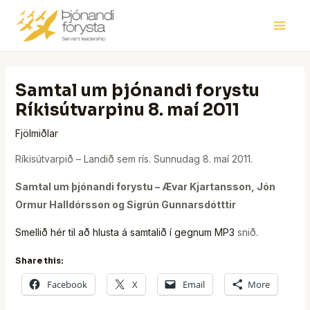
Skip
Post
Main
to
navigation
Men
content
Samtal um þjónandi forystu
Ríkisútvarpinu 8. maí 2011
Fjölmiðlar
Ríkisútvarpið – Landið sem rís. Sunnudag 8. maí 2011.
Samtal um þjónandi forystu –
Ævar Kjartansson, Jón
Ormur Halldórsson og Sigrún Gunnarsdótttir
Smellið hér til að hlusta á samtalið í gegnum MP3
snið.
Share this:
Facebook
X
Email
More