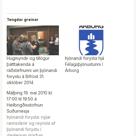
Tengdar greinar
Hugmyndir og tillögur
Þjónandi forysta hjá
þátttakenda á
Félagsþjónustunni í
ráðstefnunni um þjónandi
Árborg
forystu á Bifröst 31.
október 2014
Málþing 19. maí 2010 kl.
17:00 til 19:50 á
Heilbrigðisstofnun
Suðurnesja
Þjónandi forysta: nýjar
rannsóknir og reynsla af
þjónandi forystu í
daglegum störfum