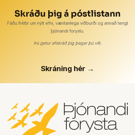
Skráðu þig á póstlistann
Fáðu fréttir um nýtt efni, væntanlega viðburði og annað tengt
þjónandi forystu.
Þú getur afskráð þig þegar þú vilt.
Skráning hér →