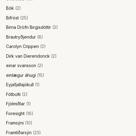
Bók
(2)
Bifröst
(25)
Birna Dröfn Birgisdóttir
(2)
Brautryðjendur
(8)
Carolyn Crippen
(2)
Dirk van Dierendonck
(2)
einar svansson
(2)
einlægur áhugi
(15)
Eyjafjallajökull
(1)
Fótbolti
(2)
Fjölmiðlar
(1)
Foresight
(16)
Framsýni
(10)
Framtíðarsýn
(23)