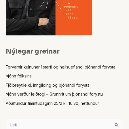
Nýlegar greinar
Forvarnir kulnunar í starfi og heilsueflandi þjónandi forysta
Þjónn fólksins
Fjölbreytileiki, inngilding og þjónandi forysta
Þjónn verður leiðtogi – Grunnrit um þjónandi forystu
Aðalfundur fimmtudaginn 25/2 kl. 16:30, netfundur
S