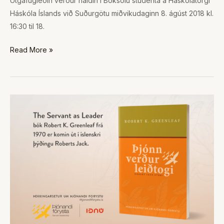
Útgáfugleðin verður haldin í Bóksölu stúdenta á Háskólatorgi
Háskóla Íslands við Suðurgötu miðvikudaginn 8. ágúst 2018 kl.
16:30 til 18.
Read More »
Þjónn
verður
leiðtogi
–
Íslensk
þýðing
á
fyrsta
riti
Robert