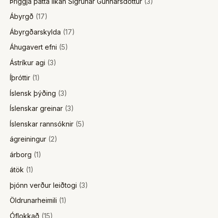
Þriggja þátta líkan Sigrúnar Gunnarsdóttur
(3)
Ábyrgð
(17)
Ábyrgðarskylda
(17)
Áhugavert efni
(5)
Ástríkur agi
(3)
Íþróttir
(1)
Íslensk þýðing
(3)
Íslenskar greinar
(3)
Íslenskar rannsóknir
(5)
ágreiningur
(2)
árborg
(1)
átök
(1)
þjónn verður leiðtogi
(3)
Öldrunarheimili
(1)
Óflokkað
(15)