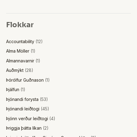
Flokkar
Accountability
(12)
Alma Möller
(1)
Almannavarnir
(1)
Auðmýkt
(28)
Þórólfur Guðnason
(1)
Þjálfun
(1)
Þjónandi forysta
(53)
Þjónandi leiðtogi
(45)
Þjónn verður leiðtogi
(4)
Þriggja þátta líkan
(2)