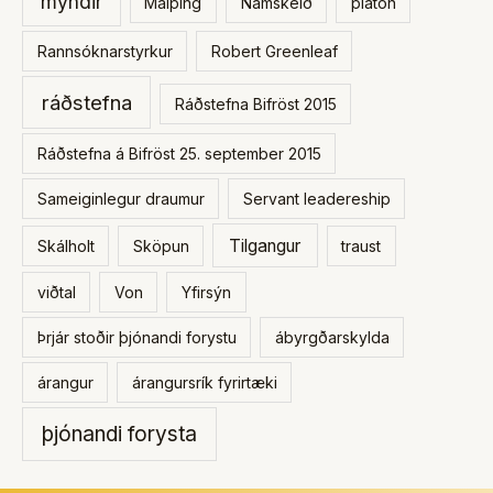
myndir
Málþing
Námskeið
platón
Rannsóknarstyrkur
Robert Greenleaf
ráðstefna
Ráðstefna Bifröst 2015
Ráðstefna á Bifröst 25. september 2015
Sameiginlegur draumur
Servant leadereship
Tilgangur
Skálholt
Sköpun
traust
viðtal
Von
Yfirsýn
Þrjár stoðir þjónandi forystu
ábyrgðarskylda
árangur
árangursrík fyrirtæki
þjónandi forysta