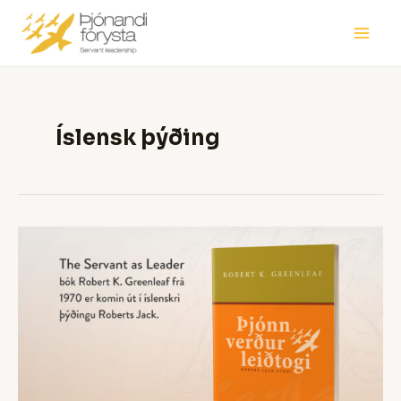
Skip
Main
to
Men
content
Íslensk þýðing
Þjónn
verður
leiðtogi
–
Grunnrit
um
þjónandi
forystu