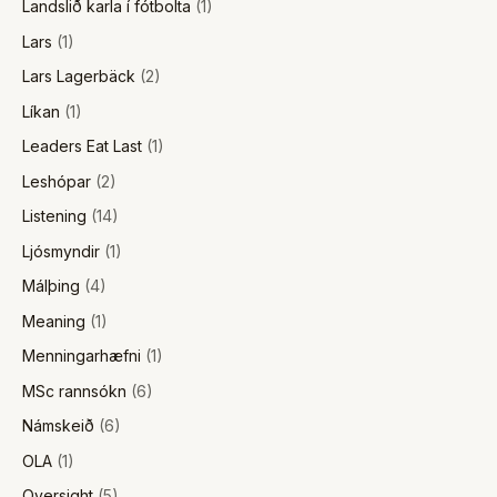
Landslið karla í fótbolta
(1)
Lars
(1)
Lars Lagerbäck
(2)
Líkan
(1)
Leaders Eat Last
(1)
Leshópar
(2)
Listening
(14)
Ljósmyndir
(1)
Málþing
(4)
Meaning
(1)
Menningarhæfni
(1)
MSc rannsókn
(6)
Námskeið
(6)
OLA
(1)
Oversight
(5)