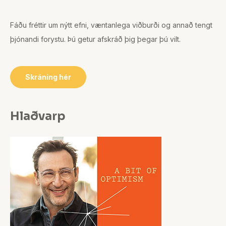
Fáðu fréttir um nýtt efni, væntanlega viðburði og annað tengt
þjónandi forystu. Þú getur afskráð þig þegar þú vilt.
Skráning hér
Hlaðvarp