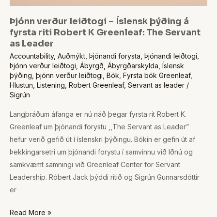
K
Greenleaf:
Þjónn verður leiðtogi – Íslensk þýðing á
The
fyrsta riti Robert K Greenleaf: The Servant
as Leader
Servant
Accountability
,
Auðmýkt
,
Þjónandi forysta
,
Þjónandi leiðtogi
,
as
Þjónn verður leiðtogi
,
Ábyrgð
,
Ábyrgðarskylda
,
Íslensk
Leader
þýðing
,
þjónn verður leiðtogi
,
Bók
,
Fyrsta bók Greenleaf
,
Hlustun
,
Listening
,
Robert Greenleaf
,
Servant as leader
/
Sigrún
Langþráðum áfanga er nú náð þegar fyrsta rit Robert K.
Greenleaf um þjónandi forystu ,,The Servant as Leader”
hefur verið gefið út í íslenskri þýðingu. Bókin er gefin út af
Þekkingarsetri um þjónandi forystu í samvinnu við Iðnú og
samkvæmt samningi við Greenleaf Center for Servant
Leadership. Róbert Jack þýddi ritið og Sigrún Gunnarsdóttir
er
Read More »