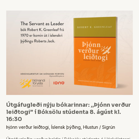
Útgáfugleði
nýju
bókarinnar:
,,Þjónn
verður
leiðtogi”
í
Bóksölu
stúdenta
8.
ágúst
kl.
Útgáfugleði nýju bókarinnar: ,,Þjónn verður
16:30
leiðtogi” í Bóksölu stúdenta 8. ágúst kl.
16:30
Þjónn verður leiðtogi
,
Íslensk þýðing
,
Hlustun
/
Sigrún