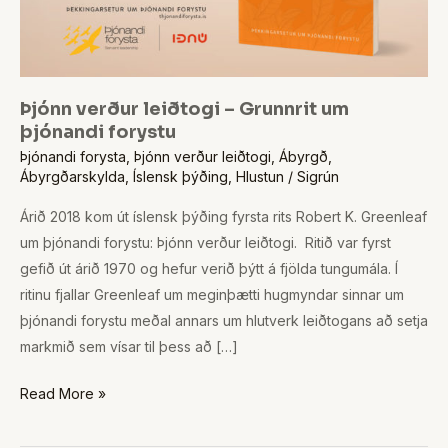
Þjónn verður leiðtogi – Grunnrit um
þjónandi forystu
Þjónandi forysta
,
Þjónn verður leiðtogi
,
Ábyrgð
,
Ábyrgðarskylda
,
Íslensk þýðing
,
Hlustun
/
Sigrún
Árið 2018 kom út íslensk þýðing fyrsta rits Robert K. Greenleaf
um þjónandi forystu: Þjónn verður leiðtogi. Ritið var fyrst
gefið út árið 1970 og hefur verið þýtt á fjölda tungumála. Í
ritinu fjallar Greenleaf um meginþætti hugmyndar sinnar um
þjónandi forystu meðal annars um hlutverk leiðtogans að setja
markmið sem vísar til þess að […]
Read More »