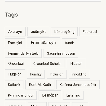
e
a
Tags
r
c
h
Akureyri
auðmýkt
bókarþýðing
Featured
f
Framtíðarsýn
Framsýni
fundir
o
r
fyrirmyndarfyrirtæki
Gagnrýnin hugsun
:
Greenleaf
Hlustun
Greenleaf Scholar
Hugsjón
humility
Inclusion
Inngilding
Kent M. Keith
Keflavík
Kolfinna Jóhannesdóttir
Leshópar
Kynningarfundur
Listening