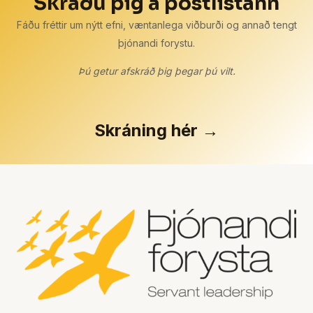
Skráðu þig á póstlistann
Fáðu fréttir um nýtt efni, væntanlega viðburði og annað tengt
þjónandi forystu.
Þú getur afskráð þig þegar þú vilt.
Skráning hér →