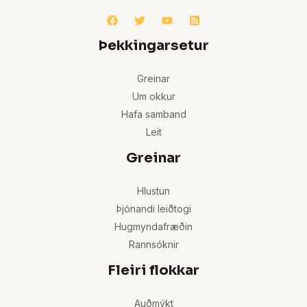
Þekkingarsetur
Greinar
Um okkur
Hafa samband
Leit
Greinar
Hlustun
Þjónandi leiðtogi
Hugmyndafræðin
Rannsóknir
Fleiri flokkar
Auðmýkt