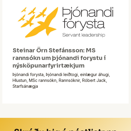
Steinar Örn Stefánsson: MS
rannsókn um þjónandi forystu í
nýsköpunarfyrirtækjum
Þjónandi forysta
,
Þjónandi leiðtogi
,
einlægur áhugi
,
Hlustun
,
MSc rannsókn
,
Rannsóknir
,
Róbert Jack
,
Starfsánægja