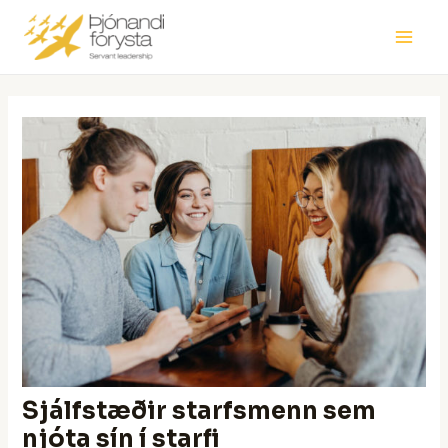
Skip
Post
Main
to
navigation
Men
content
Sjálfstæðir starfsmenn sem
njóta sín í starfi