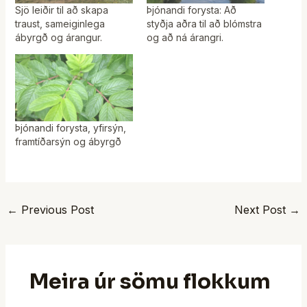
Sjö leiðir til að skapa
Þjónandi forysta: Að
traust, sameiginlega
styðja aðra til að blómstra
ábyrgð og árangur.
og að ná árangri.
Þjónandi forysta, yfirsýn,
framtíðarsýn og ábyrgð
←
Previous Post
Next Post
→
Meira úr sömu flokkum