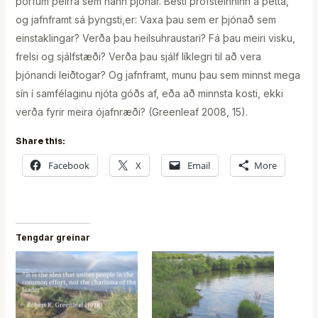
þörfum þeirra sem hann þjónar. Besti prófsteinninn á þetta,
og jafnframt sá þyngsti,er: Vaxa þau sem er þjónað sem
einstaklingar? Verða þau heilsuhraustari? Fá þau meiri visku,
frelsi og sjálfstæði? Verða þau sjálf líklegri til að vera
þjónandi leiðtogar? Og jafnframt, munu þau sem minnst mega
sín í samfélaginu njóta góðs af, eða að minnsta kosti, ekki
verða fyrir meira ójafnræði? (Greenleaf 2008, 15).
Share this:
Facebook
X
Email
More
Tengdar greinar