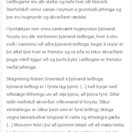
Leiðtogarnir eru alls staðar og hafa hver sitt hlutverk.
Starfsfólkið vinnur saman í teymum á grundvelli jafningja og
þar eru hugmyndir og ákvarðanir ræddar.
Í fyrirtækjum sem vinna samkvæmt hugmyndum þjónandi
forystu eru allir starfsmenn þjónandi leiðtogar, hver á sínu
sviði í samvinnu við aðra þjónandi leiðtoga. Þegar á reynir er
þó alltaf ljóst hver er fremstur og sá eða sú tekur ákvarðanir
þegar mikið liggur við og þurfa þykir. Leiðtoginn er fremstur
meðal jafningja.
Skilgreining Robert Greenleaf á þjónandi leiðtoga:
Þjónandi leiðtogi er í fyrsta lagi þjónn. […] Það byrjar með
eðlislægri tilfinningu um að vilja þjóna, að þjóna fyrst. Síðar
leiðir meðvituð ákvörðun viðkomandi til forystu. Slíkur
einstaklingur er ólíkur þeim sem er fyrst leiðtogi, líklega
vegna takmarkaðrar löngunar til valda og efnislegra gæða.
[…] Munurinn felst í því að þjónninn leitast við að mæta helstu