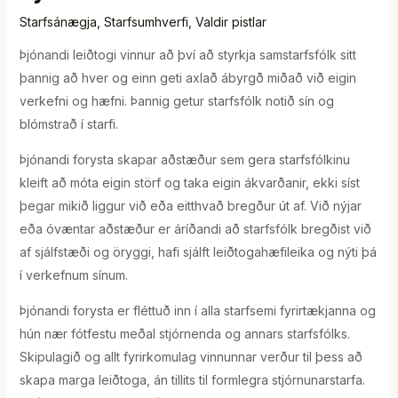
Starfsánægja
,
Starfsumhverfi
,
Valdir pistlar
Þjónandi leiðtogi vinnur að því að styrkja samstarfsfólk sitt
þannig að hver og einn geti axlað ábyrgð miðað við eigin
verkefni og hæfni. Þannig getur starfsfólk notið sín og
blómstrað í starfi.
Þjónandi forysta skapar aðstæður sem gera starfsfólkinu
kleift að móta eigin störf og taka eigin ákvarðanir, ekki síst
þegar mikið liggur við eða eitthvað bregður út af. Við nýjar
eða óvæntar aðstæður er áríðandi að starfsfólk bregðist við
af sjálfstæði og öryggi, hafi sjálft leiðtogahæfileika og nýti þá
í verkefnum sínum.
Þjónandi forysta er fléttuð inn í alla starfsemi fyrirtækjanna og
hún nær fótfestu meðal stjórnenda og annars starfsfólks.
Skipulagið og allt fyrirkomulag vinnunnar verður til þess að
skapa marga leiðtoga, án tillits til formlegra stjórnunarstarfa.