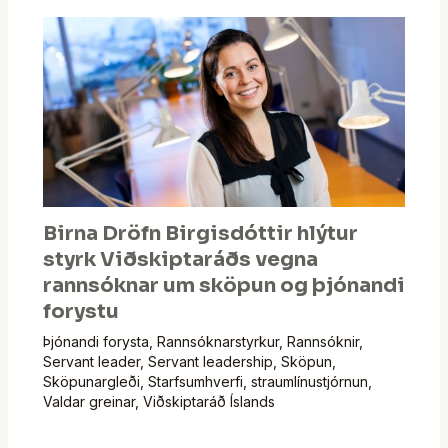
Birna Dröfn Birgisdóttir hlýtur
styrk Viðskiptaráðs vegna
rannsóknar um sköpun og þjónandi
forystu
Þjónandi forysta
,
Rannsóknarstyrkur
,
Rannsóknir
,
Servant leader
,
Servant leadership
,
Sköpun
,
Sköpunargleði
,
Starfsumhverfi
,
straumlínustjórnun
,
Valdar greinar
,
Viðskiptaráð Íslands