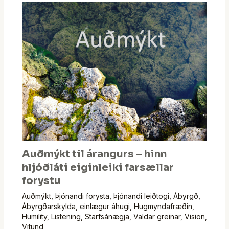
Auðmýkt til árangurs – hinn
hljóðláti eiginleiki farsællar
forystu
Auðmýkt
,
Þjónandi forysta
,
Þjónandi leiðtogi
,
Ábyrgð
,
Ábyrgðarskylda
,
einlægur áhugi
,
Hugmyndafræðin
,
Humility
,
Listening
,
Starfsánægja
,
Valdar greinar
,
Vision
,
Vitund