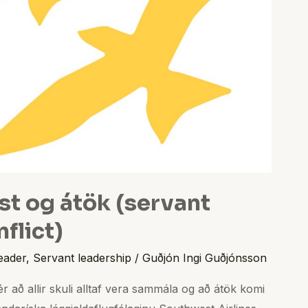
st og átök (servant
flict)
eader
,
Servant leadership
/
Guðjón Ingi Guðjónsson
 að allir skuli alltaf vera sammála og að átök komi