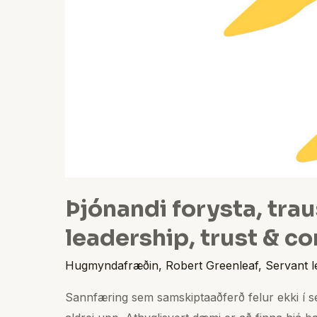
Þjónandi forysta, trau
leadership, trust & con
Hugmyndafræðin
,
Robert Greenleaf
,
Servant l
Sannfæring sem samskiptaaðferð felur ekki í sér