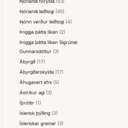
Þjónandi forysta
(53)
Þjónandi leiðtogi
(45)
Þjónn verður leiðtogi
(4)
Þriggja þátta líkan
(2)
Þriggja þátta líkan Sigrúnar
Gunnarsdóttur
(3)
Ábyrgð
(17)
Ábyrgðarskylda
(17)
Áhugavert efni
(5)
Ástríkur agi
(3)
Íþróttir
(1)
Íslensk þýðing
(3)
Íslenskar greinar
(3)