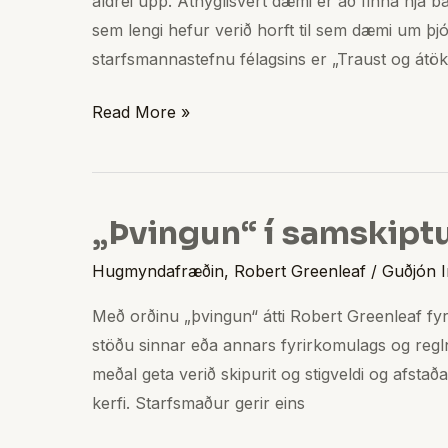
aldrei upp. Athyglisvert dæmi er að finna hjá b
sem lengi hefur verið horft til sem dæmi um þ
starfsmannastefnu félagsins er „Traust og átök!“
Read More »
„Þvingun“ í samskip
„Þvingun“
í
Hugmyndafræðin
,
Robert Greenleaf
/
Guðjón I
samskiptum
á
Með orðinu „þvingun“ átti Robert Greenleaf fyrst
vinnustöðum
stöðu sinnar eða annars fyrirkomulags og reglna
meðal geta verið skipurit og stigveldi og afsta
kerfi. Starfsmaður gerir eins