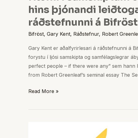
hins þjónandi leiðtog
ráðstefnunni á Bifröst
Bifröst
,
Gary Kent
,
Ráðstefnur
,
Robert Greenle
Gary Kent er aðalfyrirlesari á ráðstefnunni á B
forystu í ljósi samskipta og samfélagslegrar áby
perfect people – if there were any” sem hann
from Robert Greenleaf’s seminal essay The Se
Read More »
Þjónandi
forysta,