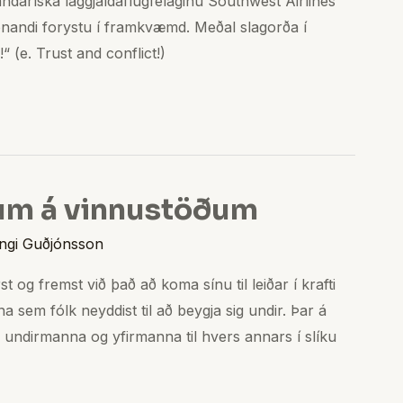
andaríska lággjaldaflugfélaginu Southwest Airlines
jónandi forystu í framkvæmd. Meðal slagorða í
 (e. Trust and conflict!)
tum á vinnustöðum
ngi Guðjónsson
 og fremst við það að koma sínu til leiðar í krafti
 sem fólk neyddist til að beygja sig undir. Þar á
ða undirmanna og yfirmanna til hvers annars í slíku