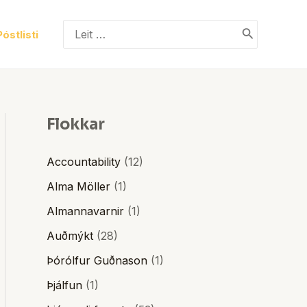
Search
Póstlisti
for:
Flokkar
Accountability
(12)
Alma Möller
(1)
Almannavarnir
(1)
Auðmýkt
(28)
Þórólfur Guðnason
(1)
Þjálfun
(1)