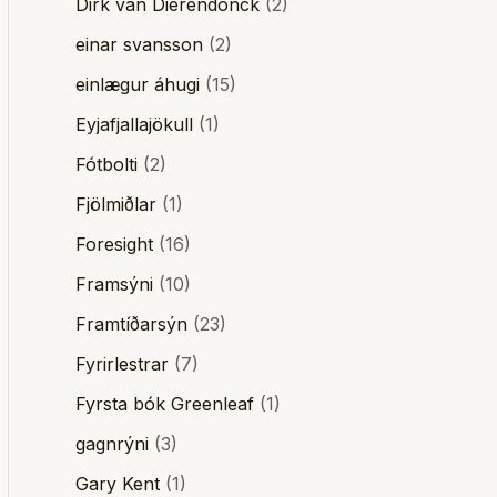
Dirk van Dierendonck
(2)
einar svansson
(2)
einlægur áhugi
(15)
Eyjafjallajökull
(1)
Fótbolti
(2)
Fjölmiðlar
(1)
Foresight
(16)
Framsýni
(10)
Framtíðarsýn
(23)
Fyrirlestrar
(7)
Fyrsta bók Greenleaf
(1)
gagnrýni
(3)
Gary Kent
(1)