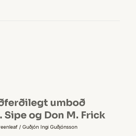
ðferðilegt umboð
 Sipe og Don M. Frick
reenleaf
/
Guðjón Ingi Guðjónsson