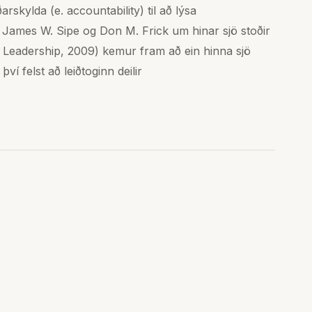
skylda (e. accountability) til að lýsa
iti James W. Sipe og Don M. Frick um hinar sjö stoðir
t Leadership, 2009) kemur fram að ein hinna sjö
ví felst að leiðtoginn deilir