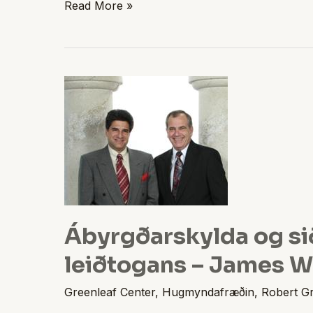
Read More »
Ábyrgðarskylda
og
siðferðilegt
umboð
leiðtogans
–
James
W.
Ábyrgðarskylda og si
Sipe
leiðtogans – James W.
og
Don
Greenleaf Center
,
Hugmyndafræðin
,
Robert G
M.