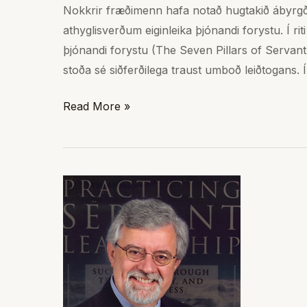
Nokkrir fræðimenn hafa notað hugtakið ábyrgðar
Frick
athyglisverðum eiginleika þjónandi forystu. Í r
þjónandi forystu (The Seven Pillars of Servan
stoða sé siðferðilega traust umboð leiðtogans. Í þ
Read More »
Tíu
einkenni
þjónandi
leiðtoga
samkvæmt
Larry
Spears