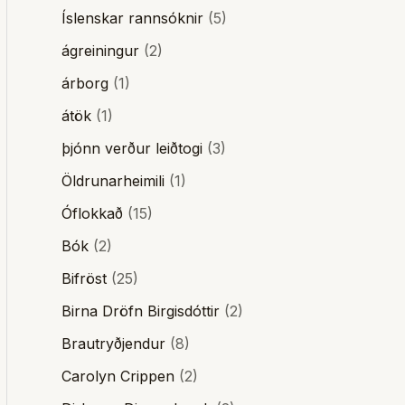
Íslenskar rannsóknir
(5)
ágreiningur
(2)
árborg
(1)
átök
(1)
þjónn verður leiðtogi
(3)
Öldrunarheimili
(1)
Óflokkað
(15)
Bók
(2)
Bifröst
(25)
Birna Dröfn Birgisdóttir
(2)
Brautryðjendur
(8)
Carolyn Crippen
(2)