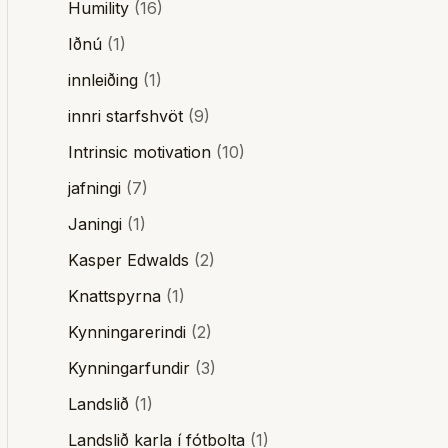
Humility
(16)
Iðnú
(1)
innleiðing
(1)
innri starfshvöt
(9)
Intrinsic motivation
(10)
jafningi
(7)
Janingi
(1)
Kasper Edwalds
(2)
Knattspyrna
(1)
Kynningarerindi
(2)
Kynningarfundir
(3)
Landslið
(1)
Landslið karla í fótbolta
(1)