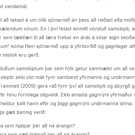
ist vandamál.
itt að takast á um ólík sjónarmið án þess að reiðast eða mó
ælendum sínum. En í því felast einmitt vönduð samskipti, a
ir sem tækifæri til að læra frekar en árás á sínar eigin skoð
kum“ koma fleiri sjónarmið upp á yfirborðið og gagnlegar 
 mistök eru gerð.
vönduðum samskiptum þar sem fólk getur sammælst um að v
í skiptir ekki síst máli fyrir samband yfirmanns og undirm
mmell (2009) gera ráð fyrir því að samskipti og ábyrgð ga
ftir hinu formlega stigveldi. Ekki einasta gagnrýni yfirmaðu
heldur kalli hann eftir og þiggi gagnrýni undirmanna sinna.
ga gæti þannig verið:
a sem hjálpar þér að ná árangri?
era sem gæti hjálpað þér að ná árangri?