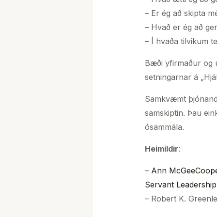
– Er ég að skipta m
– Hvað er ég að ger
– Í hvaða tilvikum t
Bæði yfirmaður og 
setningarnar á „Hjá
Samkvæmt þjónandi 
samskiptin. Þau ein
ósammála.
Heimildir
:
–
Ann McGeeCooper 
Servant Leadership
– Robert K. Greenl