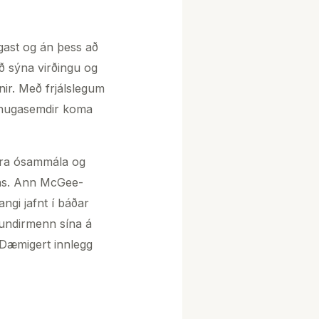
ðgast og án þess að
ð sýna virðingu og
anir. Með frjálslegum
athugasemdir koma
era ósammála og
anns. Ann McGee-
ngi jafnt í báðar
r undirmenn sína á
 Dæmigert innlegg