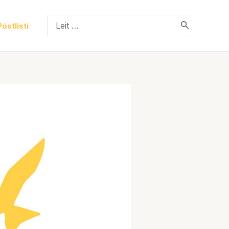
Search
Póstlisti
for: