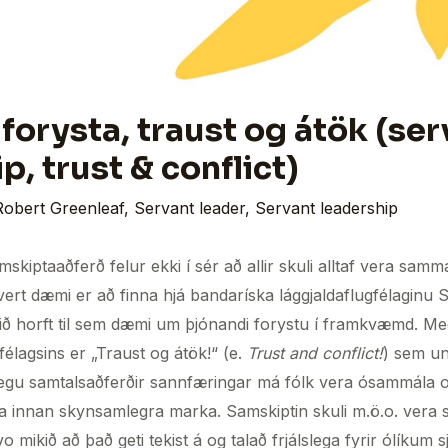
forysta, traust og átök (se
p, trust & conflict)
Robert Greenleaf
,
Servant leader
,
Servant leadership
kiptaaðferð felur ekki í sér að allir skuli alltaf vera sam
svert dæmi er að finna hjá bandaríska lággjaldaflugfélaginu 
ið horft til sem dæmi um þjónandi forystu í framkvæmd. Með
élagsins er „Traust og átök!“ (e.
Trust and conflict!
) sem un
nlegu samtalsaðferðir sannfæringar má fólk vera ósammála og
la innan skynsamlegra marka. Samskiptin skuli m.ö.o. vera
 svo mikið að það geti tekist á og talað frjálslega fyrir ólíku