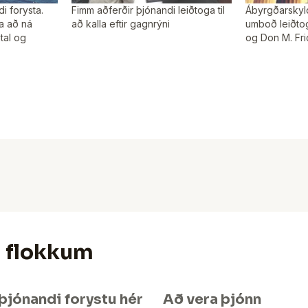
i forysta.
Fimm aðferðir þjónandi leiðtoga til
Ábyrgðarskyld
ga að ná
að kalla eftir gagnrýni
umboð leiðto
tal og
og Don M. Fri
u flokkum
þjónandi forystu hér
Að vera þjónn