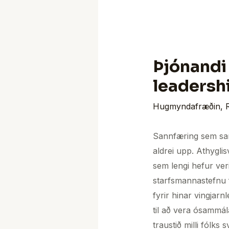
Þjónandi 
leadershi
Hugmyndafræðin
,
Sannfæring sem sams
aldrei upp. Athygli
sem lengi hefur ver
starfsmannastefnu f
fyrir hinar vingjar
til að vera ósammá
traustið milli fólks