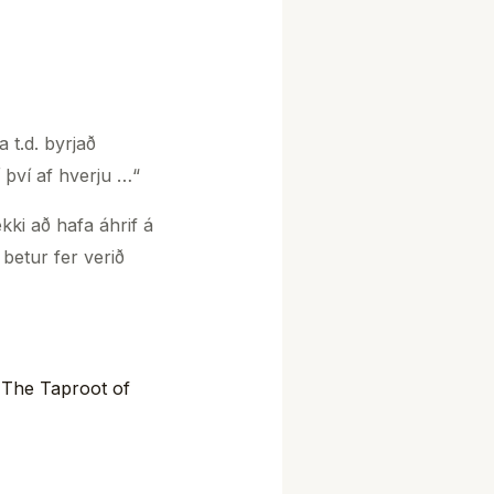
 t.d. byrjað
 því af hverju …“
ki að hafa áhrif á
betur fer verið
 The Taproot of