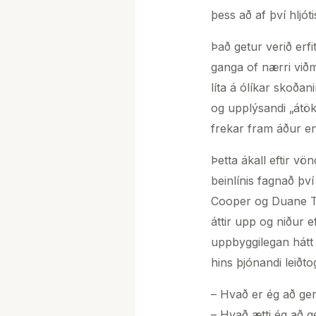
þess að af því hljót
Það getur verið erf
ganga of nærri viðm
líta á ólíkar skoðan
og upplýsandi „átö
frekar fram áður en
Þetta ákall eftir 
beinlínis fagnað þv
Cooper og Duane Tra
áttir upp og niður e
uppbyggilegan hátt 
hins þjónandi leiðto
– Hvað er ég að ger
– Hvað ætti ég að g