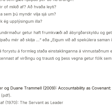
ér of mikið af? Að hvaða leyti?
a sem þú myndir vilja sjá um?
ek ég upplýsingum illa?
undirmaður getur haft frumkvæði að ábyrgðarskyldu og geta
lpaðu mér að skilja …“ eða „Eigum við að spekúlera saman í
forystu á formleg staða einstaklinganna á vinnustaðnum ek
kennast af virðingu og trausti og þess vegna getur fólk sem 
og Duane Trammell (2009): Accountability as Covenant:
(pdf).
eaf (1970): The Servant as Leader