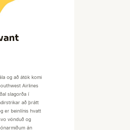
rvant
mála og að átök komi
Southwest Airlines
al slagorða í
dirstrikar að þrátt
 er beinlínis hvatt
 svo vönduð og
m sjónarmiðum án