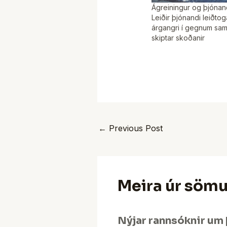
Ágreiningur og þjónand
Leiðir þjónandi leiðto
árgangri í gegnum sam
skiptar skoðanir
←
Previous Post
Meira úr söm
Nýjar rannsóknir um 