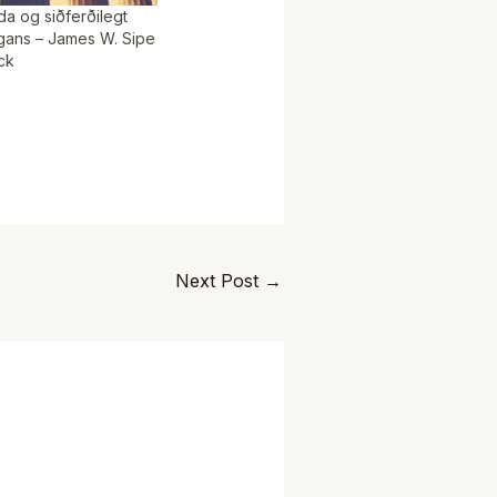
a og siðferðilegt
gans – James W. Sipe
ck
Next Post
→