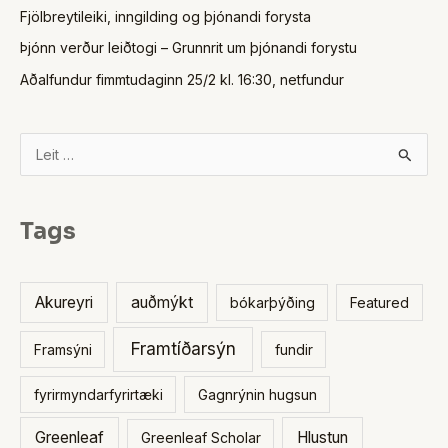
Fjölbreytileiki, inngilding og þjónandi forysta
Þjónn verður leiðtogi – Grunnrit um þjónandi forystu
Aðalfundur fimmtudaginn 25/2 kl. 16:30, netfundur
S
e
a
Tags
r
c
h
Akureyri
auðmýkt
bókarþýðing
Featured
f
Framtíðarsýn
Framsýni
fundir
o
r
fyrirmyndarfyrirtæki
Gagnrýnin hugsun
:
Greenleaf
Hlustun
Greenleaf Scholar