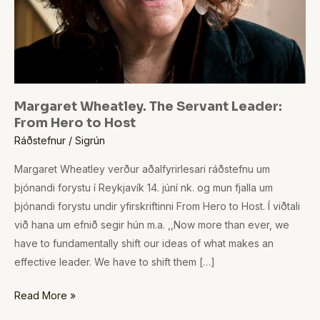
Host
Margaret Wheatley. The Servant Leader:
From Hero to Host
Ráðstefnur
/
Sigrún
Margaret Wheatley verður aðalfyrirlesari ráðstefnu um
þjónandi forystu í Reykjavík 14. júní nk. og mun fjalla um
þjónandi forystu undir yfirskriftinni From Hero to Host. Í viðtali
við hana um efnið segir hún m.a. ,,Now more than ever, we
have to fundamentally shift our ideas of what makes an
effective leader. We have to shift them […]
Read More »