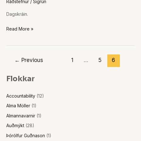
Ráðstefnur
/
Sigrún
20.
júní
Dagskráin.
2008
Read More »
←
Previous
1
…
5
6
Flokkar
Accountability
(12)
Alma Möller
(1)
Almannavarnir
(1)
Auðmýkt
(28)
Þórólfur Guðnason
(1)