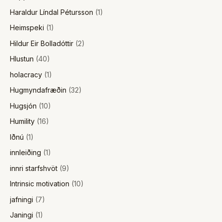
Haraldur Líndal Pétursson
(1)
Heimspeki
(1)
Hildur Eir Bolladóttir
(2)
Hlustun
(40)
holacracy
(1)
Hugmyndafræðin
(32)
Hugsjón
(10)
Humility
(16)
Iðnú
(1)
innleiðing
(1)
innri starfshvöt
(9)
Intrinsic motivation
(10)
jafningi
(7)
Janingi
(1)