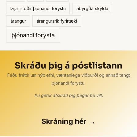
Þrjár stoðir þjónandi forystu
ábyrgðarskylda
árangur
árangursrík fyrirtæki
þjónandi forysta
Skráðu þig á póstlistann
Fáðu fréttir um nýtt efni, væntanlega viðburði og annað tengt
þjónandi forystu.
Þú getur afskráð þig þegar þú vilt.
Skráning hér →