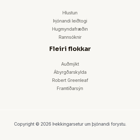
Hlustun
Þjónandi leiðtogi
Hugmyndafræðin
Rannsóknir
Fleiri flokkar
Auðmýkt
Ábyrgðarskylda
Robert Greenleaf
Framtíðarsýn
Copyright © 2026 Þekkingarsetur um þjónandi forystu.