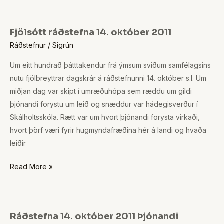
Fjölsótt ráðstefna 14. október 2011
Fjölsótt
Ráðstefnur
/
Sigrún
ráðstefna
14.
Um eitt hundrað þátttakendur frá ýmsum sviðum samfélagsins
október
nutu fjölbreyttrar dagskrár á ráðstefnunni 14. október s.l. Um
2011
miðjan dag var skipt í umræðuhópa sem ræddu um gildi
þjónandi forystu um leið og snæddur var hádegisverður í
Skálholtsskóla. Rætt var um hvort þjónandi forysta virkaði,
hvort þörf væri fyrir hugmyndafræðina hér á landi og hvaða
leiðir
Read More »
Ráðstefna 14. október 2011 Þjónandi
Ráðstefna