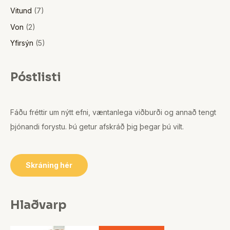
Vitund
(7)
Von
(2)
Yfirsýn
(5)
Póstlisti
Fáðu fréttir um nýtt efni, væntanlega viðburði og annað tengt
þjónandi forystu. Þú getur afskráð þig þegar þú vilt.
Skráning hér
Hlaðvarp