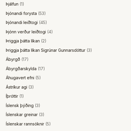
Þjálfun
(1)
Þjónandi forysta
(53)
Þjónandi leiðtogi
(45)
Þjónn verður leiðtogi
(4)
Þriggja þátta líkan
(2)
Þriggja þátta líkan Sigrúnar Gunnarsdóttur
(3)
Ábyrgð
(17)
Ábyrgðarskylda
(17)
Áhugavert efni
(5)
Ástríkur agi
(3)
Íþróttir
(1)
Íslensk þýðing
(3)
Íslenskar greinar
(3)
Íslenskar rannsóknir
(5)