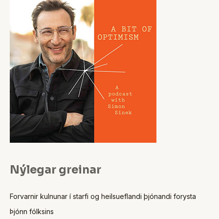
Nýlegar greinar
Forvarnir kulnunar í starfi og heilsueflandi þjónandi forysta
Þjónn fólksins