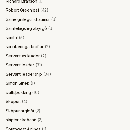
Richard Branson
(1)
Robert Greenleaf
(42)
Sameiginlegur draumur
(6)
Samfélagsleg ábyrgð
(6)
samtal
(5)
sannfæringarkraftur
(2)
Servant as leader
(2)
Servant leader
(31)
Servant leadership
(34)
Simon Sinek
(1)
sjálfsþekking
(10)
Sköpun
(4)
Sköpunargleði
(2)
skiptar skoðanir
(2)
Southwest Airlines
(1)