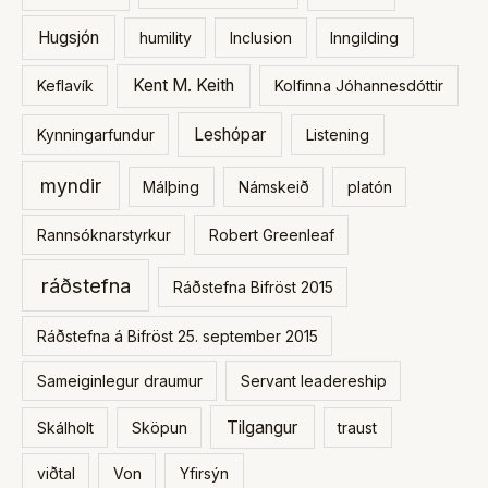
Hugsjón
humility
Inclusion
Inngilding
Kent M. Keith
Keflavík
Kolfinna Jóhannesdóttir
Leshópar
Kynningarfundur
Listening
myndir
Málþing
Námskeið
platón
Rannsóknarstyrkur
Robert Greenleaf
ráðstefna
Ráðstefna Bifröst 2015
Ráðstefna á Bifröst 25. september 2015
Sameiginlegur draumur
Servant leadereship
Tilgangur
Skálholt
Sköpun
traust
viðtal
Von
Yfirsýn