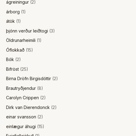
ágreiningur
(2)
árborg
(1)
átök
(1)
þjónn verður leiðtogi
(3)
Öldrunarheimili
(1)
Óflokkað
(15)
Bók
(2)
Bifröst
(25)
Birna Dröfn Birgisdóttir
(2)
Brautryðjendur
(8)
Carolyn Crippen
(2)
Dirk van Dierendonck
(2)
einar svansson
(2)
einlægur áhugi
(15)
Eyjafjallajökull
(1)