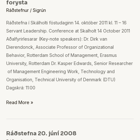
forysta
14.
Ráðstefnur
/
Sigrún
október
2011
Ráðstefna í Skálholti föstudaginn 14. október 2011 kl. 11 – 16
Þjónandi
Servant Leadership. Conference at Skalholt 14 October 2011
forysta
Aðalfyrirlesarar (Key-note speakers): Dr. Dirk van
Dierendonck, Associate Professor of Organizational
Behavior, Rotterdam School of Management, Erasmus
University, Rotterdam Dr. Kasper Edwards, Senior Researcher
of Management Engineering Work, Technology and
Organisation, Technical University of Denmark (DTU)
Dagskrá: 11:00
Read More »
Ráðstefna 20. júní 2008
Ráðstefna