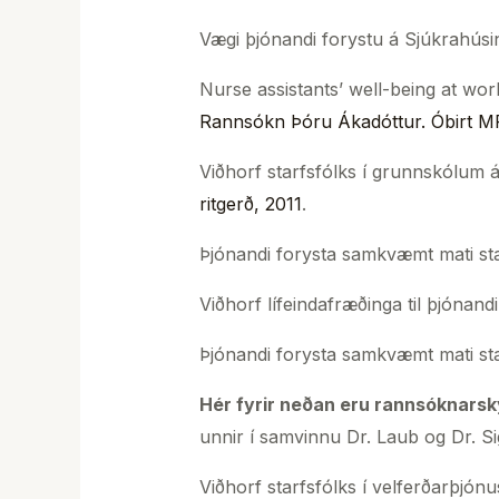
Vægi þjónandi forystu á Sjúkrahús
Nurse assistants’ well-being at work
Rannsókn Þóru Ákadóttur.
Óbirt
MP
Viðhorf starfsfólks í grunnskólum á
ritgerð, 2011
.
Þjónandi forysta samkvæmt mati st
Viðhorf lífeindafræðinga til þjónand
Þjónandi forysta samkvæmt mati st
Hér fyrir neðan eru rannsóknarský
unnir í samvinnu Dr. Laub og Dr. S
Viðhorf starfsfólks í velferðarþjón