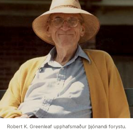
Robert K. Greenleaf upphafsmaður þjónandi forystu.