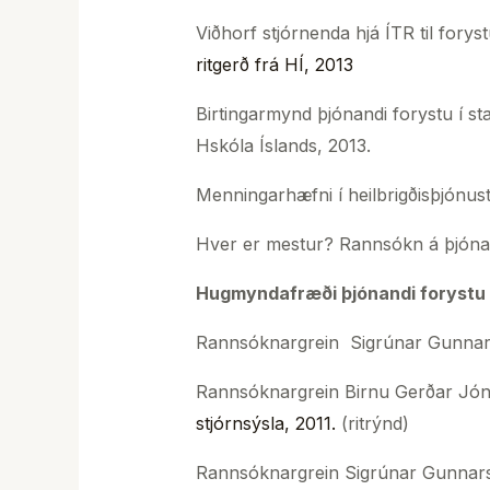
Viðhorf stjórnenda hjá ÍTR til fory
ritgerð frá HÍ, 2013
Birtingarmynd þjónandi forystu í s
Hskóla Íslands, 2013.
Menningarhæfni í heilbrigðisþjónus
Hver er mestur? Rannsókn á þjónan
Hugmyndafræði þjónandi forystu og
Rannsóknargrein Sigrúnar Gunnar
Rannsóknargrein Birnu Gerðar Jóns
stjórnsýsla, 2011.
(ritrýnd)
Rannsóknargrein Sigrúnar Gunnars