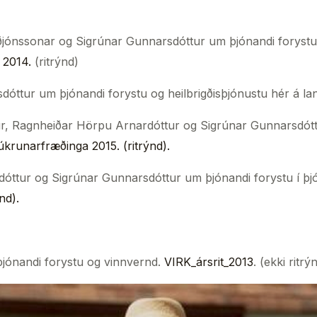
ónssonar og Sigrúnar Gunnarsdóttur um þjónandi forystu 
 2014.
(ritrýnd)
ttur um þjónandi forystu og heilbrigðisþjónustu hér á la
r, Ragnheiðar Hörpu Arnardóttur og Sigrúnar Gunnarsdótt
úkrunarfræðinga 2015. (ritrýnd).
óttur og Sigrúnar Gunnarsdóttur um þjónandi forystu í þj
ýnd).
jónandi forystu og vinnvernd.
VIRK_ársrit_2013
. (ekki ritrý