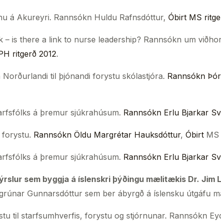
inu á Akureyri. Rannsókn Huldu Rafnsdóttur,
Óbirt MS
ritg
 – is there a link to nurse leadership? Rannsókn um viðhorf 
H ritgerð 2012
.
 Norðurlandi til þjónandi forystu skólastjóra.
Rannsókn Þóru
arfsfólks á þremur sjúkrahúsum.
Rannsókn Erlu Bjarkar Sve
i forystu.
Rannsókn Öldu Margrétar Hauksdóttur
,
Óbirt
MS 
arfsfólks á þremur sjúkrahúsum.
Rannsókn Erlu Bjarkar Sv
rslur sem byggja á íslenskri þýðingu mælitækis Dr. Jim 
igrúnar Gunnarsdóttur sem ber ábyrgð á íslensku útgáfu mæ
ustu til starfsumhverfis, forystu og stjórnunar. Rannsókn E