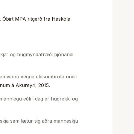
.
Óbirt MPA ritgerð frá Háskóla
tækja“ og hugmyndafræði þjónandi
g samvinnu vegna eldsumbrota undir
anum á Akureyri, 2015.
mannlegu eðli í dag er hugrekki og
skja sem lætur sig aðra manneskju