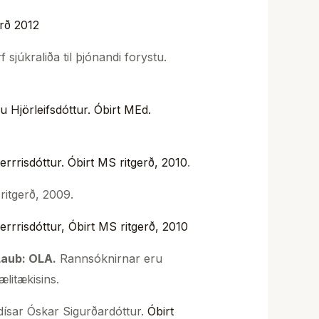
erð 2012
sjúkraliða til þjónandi forystu.
 Hjörleifsdóttur.
Óbirt M
Ed.
rrrisdóttur.
Óbirt MS
ritgerð, 2010
.
ritgerð, 2009.
errrisdóttur,
Óbirt MS
ritgerð, 2010
Laub: OLA.
Rannsóknirnar eru
litækisins.
ydísar Óskar Sigurðardóttur.
Óbirt