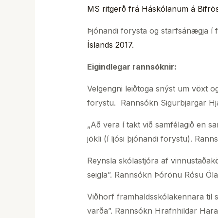
MS ritgerð frá Háskólanum á Bifrös
Þjónandi forysta og starfsánægja 
Íslands 2017.
Eigindlegar rannsóknir:
Velgengni leiðtoga snýst um vöxt o
forystu. Rannsókn Sigurbjargar Hj
„Að vera í takt við samfélagið en 
jökli (í ljósi þjónandi forystu). Ra
Reynsla skólastjóra af vinnustaðak
seigla”. Rannsókn Þórönu Rósu Óla
Viðhorf framhaldsskólakennara til
varða”. Rannsókn Hrafnhildar Hara