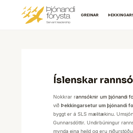
Skip
to
GREINAR
ÞEKKINGAR
content
Íslenskar rannsó
Nokkrar r
annsóknir um þjónandi fo
við
Þekkingarsetur um þjónandi f
byggt er á SLS mælitækinu. Umsjón 
Gunnarsdóttir. Undirbúningur ranns
mynda eina heild og eru niðurstöður