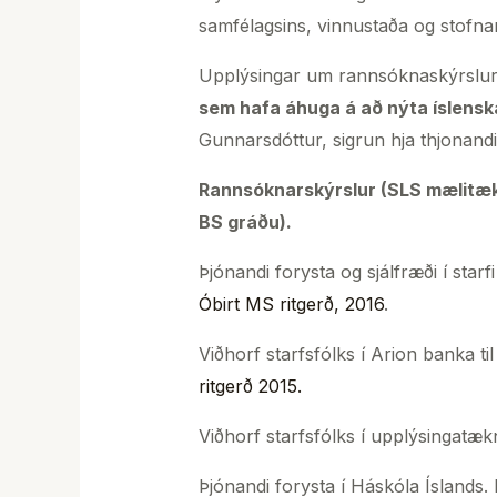
samfélagsins, vinnustaða og stofna
Upplýsingar um rannsóknaskýrslur o
sem hafa áhuga á að nýta íslensk
Gunnarsdóttur, sigrun hja thjonandif
Rannsóknarskýrslur (SLS mælitækið
BS gráðu).
Þjónandi forysta og sjálfræði í sta
Óbirt MS ritgerð, 2016
.
Viðhorf starfsfólks í Arion banka t
ritgerð 2015.
Viðhorf starfsfólks í upplýsingatæk
Þjónandi forysta í Háskóla Ísland