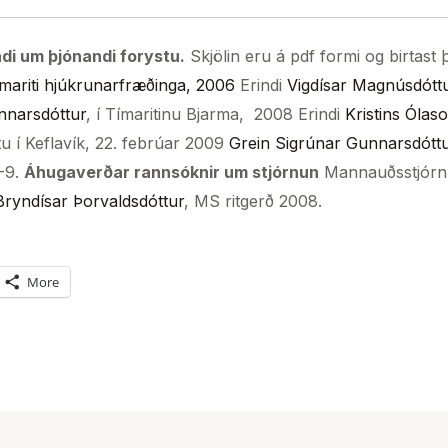
ndi um þjónandi forystu.
Skjölin eru á pdf formi og birtast 
ímariti hjúkrunarfræðinga, 2006
Erindi
Vigdísar Magnúsdótt
nnarsdóttur
, í Tímaritinu Bjarma, 2008 Erindi
Kristins Ólas
u í Keflavík, 22. febrúar 2009
Grein Sigrúnar Gunnarsdóttu
-9.
Áhugaverðar rannsóknir um stjórnun
Mannauðsstjórnun
ryndísar Þorvaldsdóttur
, MS ritgerð 2008.
More