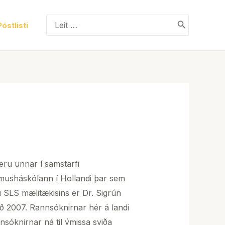
Search
Póstlisti
for:
eru unnar í samstarfi
smusháskólann í Hollandi þar sem
 SLS mælitækisins er Dr. Sigrún
ð 2007. Rannsóknirnar hér á landi
nsóknirnar ná til ýmissa sviða