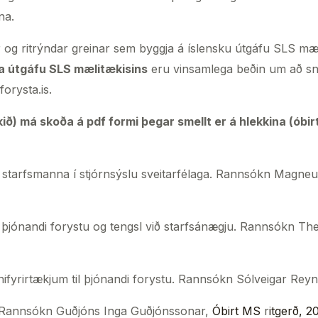
na.
g ritrýndar greinar sem byggja á íslensku útgáfu SLS mæli
a útgáfu SLS mælitækisins
eru vinsamlega beðin um að snúa
orysta.is.
) má skoða á pdf formi þegar smellt er á hlekkina (óbir
rfi starfsmanna í stjórnsýslu sveitarfélaga. Rannsókn Magn
il þjónandi forystu og tengsl við starfsánægju. Rannsókn Th
nifyrirtækjum til þjónandi forystu. Rannsókn Sólveigar Reyn
s. Rannsókn Guðjóns Inga Guðjónssonar,
Óbirt MS
r
itgerð, 2