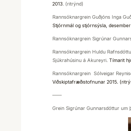
2013
. (ritrýnd)
Rannsóknargrein Guðjóns Inga Guðj
Stjórnmál og stjórnsýsla, desember
Rannsóknargrein Sigrúnar Gunnarsdó
Rannsóknargrein Huldu Rafnsdóttu
Sjúkrahúsinu á Akureyri.
Tímarit hj
Rannsóknargrein Sólveigar Reynisd
Viðskiptafræðistofnunar 2015. (ritr
——
Grein Sigrúnar Gunnarsdóttur um þ