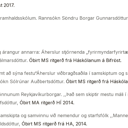
t 2017.
í framhaldsskólum. Rannsókn Söndru Borgar Gunnarsdóttur
g árangur annarra: Áherslur stjórnenda „fyrirmyndarfyrir
álmarsdóttur.
Óbirt MS ritgerð frá Háskólanum á Bifröst.
samt að sýna festu“Áherslur viðbragðsaðila í samskiptum o
nnsókn Sólrúnar Auðbertsdóttur.
Óbirt MS ritgerð frá Háskól
önnunum Reykjavíkurborgar. ,,Það sem skiptir mestu máli í 
fsdóttur,
Óbirt M
A ritgerð HÍ 2014.
 samskipta og samvinnu við nemendur og starfsfólk ,,Manne
ldsdóttur,
Óbirt MS
ritgerð frá HA, 2014.