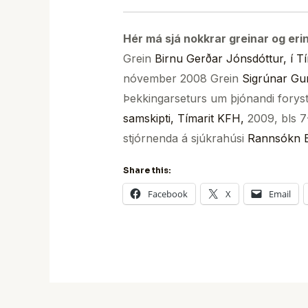
Hér má sjá nokkrar greinar og eri
Grein
Birnu Gerðar Jónsdóttur, í T
nóvember 2008 Grein
Sigrúnar Gu
Þekkingarseturs um þjónandi foryst
samskipti, Tímarit KFH,
2009, bls 7
stjórnenda á sjúkrahúsi
Rannsókn B
Share this:
Facebook
X
Email