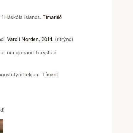
í Háskóla Íslands.
Tímaritið
ndi.
Vard i Norden, 2014
. (ritrýnd)
ur um þjónandi forystu á
ónustufyrirtækjum.
Tímarit
nd)