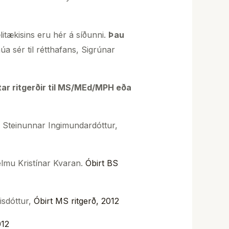
tækisins eru hér á síðunni.
Þau
 sér til rétthafans, Sigrúnar
tar ritgerðir til MS/MEd/MPH eða
eu Steinunnar Ingimundardóttur,
elmu Kristínar Kvaran.
Óbirt BS
isdóttur,
Óbirt MS
ritgerð, 2012
012