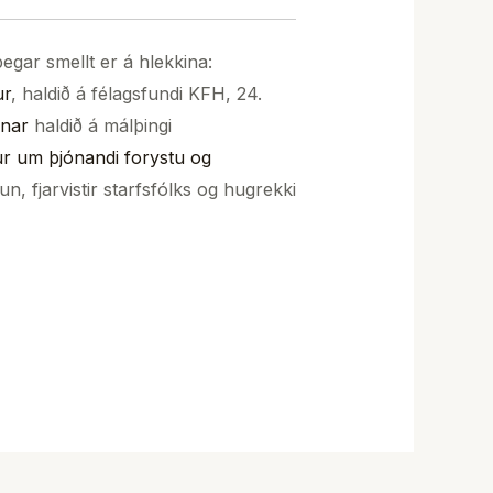
þegar smellt er á hlekkina:
ur
, haldið á félagsfundi KFH, 24.
onar
haldið á málþingi
r um þjónandi forystu og
, fjarvistir starfsfólks og hugrekki