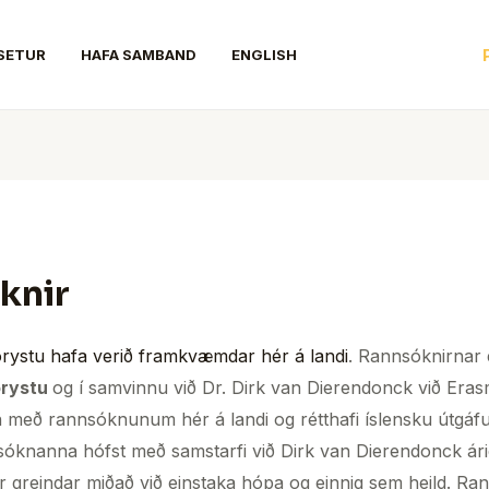
SETUR
HAFA SAMBAND
ENGLISH
knir
rystu hafa verið framkvæmdar hér á landi
. Rannsóknirnar 
orystu
og í samvinnu við Dr. Dirk van Dierendonck við Era
með rannsóknunum hér á landi og rétthafi íslensku útgáfu
óknanna hófst með samstarfi við Dirk van Dierendonck ári
 greindar miðað við einstaka hópa og einnig sem heild. Ran