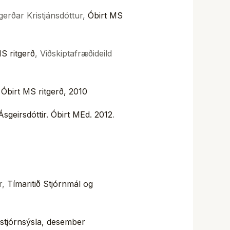
gerðar Kristjánsdóttur,
Óbirt M
S
MS
ritgerð
, Viðskiptafræðideild
.
Óbirt M
S ritgerð, 2010
sgeirsdóttir.
Óbirt M
Ed. 2012
.
r,
Tímaritið Stjórnmál og
 stjórnsýsla, desember