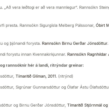
stu. „Að vera leiðtogi er að vera mannlegur“. Rannsókn Stein
tarfi presta. Rannsókn Sigurgísla Melberg Pálssonar,
Óbirt 
tu og þjónandi forysta.
Rannsókn Birnu Gerðar Jónsdóttur
di forystu innan Kvennakirkjunnar.
Rannsókn Ragnhildar Á
 rannsóknir hér á landi, ritrýndar greinar:
sdóttur,
Tímaritið Glíman, 2011
. (ritrýnd)
dóttur, Sigrúnar Gunnarsdóttur og Ólafar Ástu Ólafsdóttu
dóttur og Birnu Gerðar Jónsdóttur,
Tímaritið Stjórnmál og