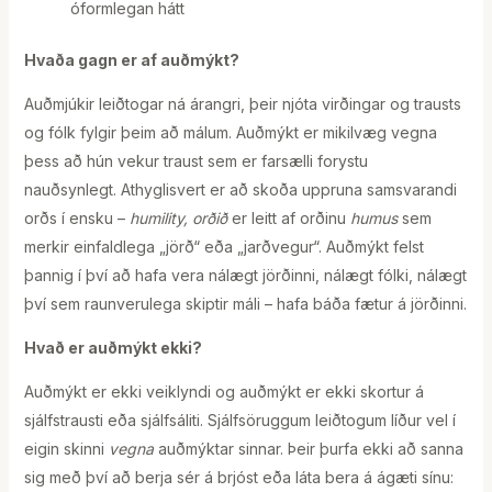
óformlegan hátt
Hvaða gagn er af auðmýkt?
Auðmjúkir leiðtogar ná árangri, þeir njóta virðingar og trausts
og fólk fylgir þeim að málum. Auðmýkt er mikilvæg vegna
þess að hún vekur traust sem er farsælli forystu
nauðsynlegt. Athyglisvert er að skoða uppruna samsvarandi
orðs í ensku –
humility, orðið
er leitt af orðinu
humus
sem
merkir einfaldlega „jörð“ eða „jarðvegur“. Auðmýkt felst
þannig í því að hafa vera nálægt jörðinni, nálægt fólki, nálægt
því sem raunverulega skiptir máli – hafa báða fætur á jörðinni.
Hvað er auðmýkt ekki?
Auðmýkt er ekki veiklyndi og auðmýkt er ekki skortur á
sjálfstrausti eða sjálfsáliti. Sjálfsöruggum leiðtogum líður vel í
eigin skinni
vegna
auðmýktar sinnar. Þeir þurfa ekki að sanna
sig með því að berja sér á brjóst eða láta bera á ágæti sínu: