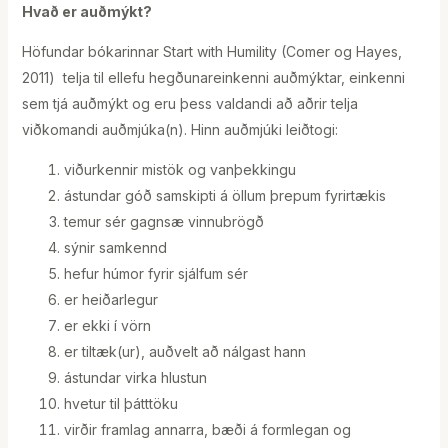
Hvað er auðmýkt?
Höfundar bókarinnar Start with Humility (Comer og Hayes,
2011) telja til ellefu hegðunareinkenni auðmýktar, einkenni
sem tjá auðmýkt og eru þess valdandi að aðrir telja
viðkomandi auðmjúka(n). Hinn auðmjúki leiðtogi:
viðurkennir mistök og vanþekkingu
ástundar góð samskipti á öllum þrepum fyrirtækis
temur sér gagnsæ vinnubrögð
sýnir samkennd
hefur húmor fyrir sjálfum sér
er heiðarlegur
er ekki í vörn
er tiltæk(ur), auðvelt að nálgast hann
ástundar virka hlustun
hvetur til þátttöku
virðir framlag annarra, bæði á formlegan og