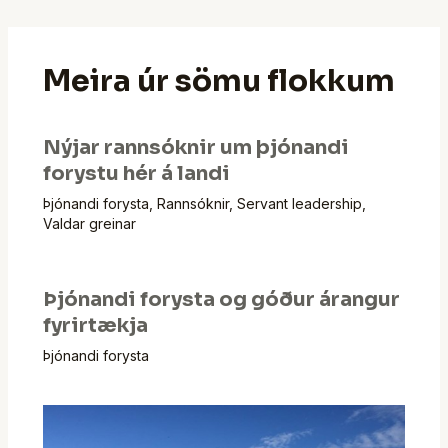
Meira úr sömu flokkum
Nýjar rannsóknir um þjónandi
forystu hér á landi
Þjónandi forysta
,
Rannsóknir
,
Servant leadership
,
Valdar greinar
Þjónandi forysta og góður árangur
fyrirtækja
Þjónandi forysta