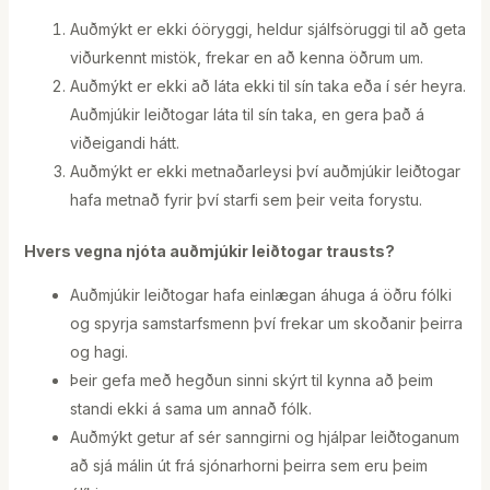
Auðmýkt er ekki óöryggi, heldur sjálfsöruggi til að geta
viðurkennt mistök, frekar en að kenna öðrum um.
Auðmýkt er ekki að láta ekki til sín taka eða í sér heyra.
Auðmjúkir leiðtogar láta til sín taka, en gera það á
viðeigandi hátt.
Auðmýkt er ekki metnaðarleysi því auðmjúkir leiðtogar
hafa metnað fyrir því starfi sem þeir veita forystu.
Hvers vegna njóta auðmjúkir leiðtogar trausts?
Auðmjúkir leiðtogar hafa einlægan áhuga á öðru fólki
og spyrja samstarfsmenn því frekar um skoðanir þeirra
og hagi.
Þeir gefa með hegðun sinni skýrt til kynna að þeim
standi ekki á sama um annað fólk.
Auðmýkt getur af sér sanngirni og hjálpar leiðtoganum
að sjá málin út frá sjónarhorni þeirra sem eru þeim