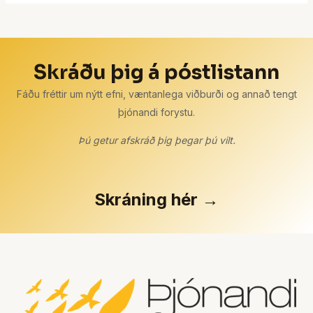
Skráðu þig á póstlistann
Fáðu fréttir um nýtt efni, væntanlega viðburði og annað tengt
þjónandi forystu.
Þú getur afskráð þig þegar þú vilt.
Skráning hér →