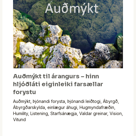
Auðmýkt til árangurs – hinn
hljóðláti eiginleiki farsællar
forystu
Auðmýkt
,
Þjónandi forysta
,
Þjónandi leiðtogi
,
Ábyrgð
,
Ábyrgðarskylda
,
einlægur áhugi
,
Hugmyndafræðin
,
Humility
,
Listening
,
Starfsánægja
,
Valdar greinar
,
Vision
,
Vitund