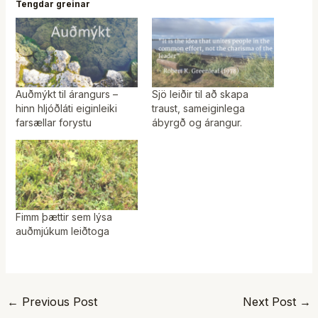
Tengdar greinar
Auðmýkt til árangurs –
Sjö leiðir til að skapa
hinn hljóðláti eiginleiki
traust, sameiginlega
farsællar forystu
ábyrgð og árangur.
Fimm þættir sem lýsa
auðmjúkum leiðtoga
←
Previous Post
Next Post
→