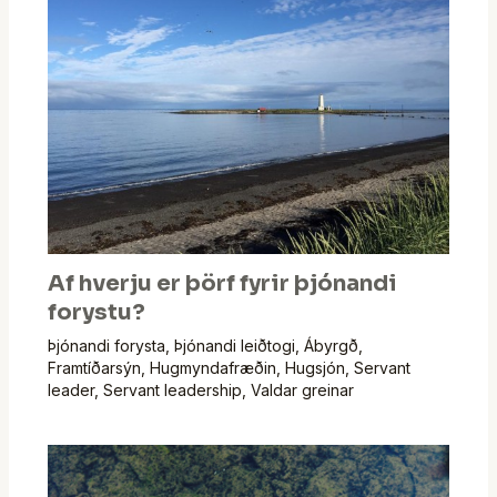
Af hverju er þörf fyrir þjónandi
forystu?
Þjónandi forysta
,
Þjónandi leiðtogi
,
Ábyrgð
,
Framtíðarsýn
,
Hugmyndafræðin
,
Hugsjón
,
Servant
leader
,
Servant leadership
,
Valdar greinar