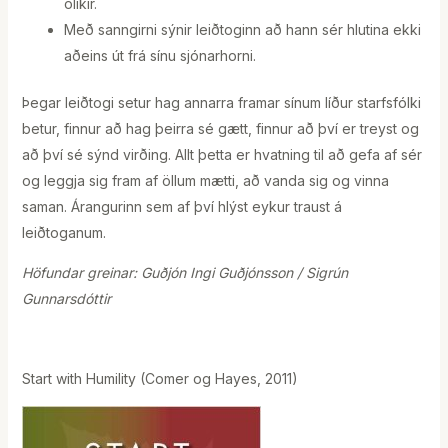
ólíkir.
Með sanngirni sýnir leiðtoginn að hann sér hlutina ekki
aðeins út frá sínu sjónarhorni.
Þegar leiðtogi setur hag annarra framar sínum líður starfsfólki
betur, finnur að hag þeirra sé gætt, finnur að því er treyst og
að því sé sýnd virðing. Allt þetta er hvatning til að gefa af sér
og leggja sig fram af öllum mætti, að vanda sig og vinna
saman. Árangurinn sem af því hlýst eykur traust á
leiðtoganum.
Höfundar greinar: Guðjón Ingi Guðjónsson / Sigrún
Gunnarsdóttir
Start with Humility (Comer og Hayes, 2011)