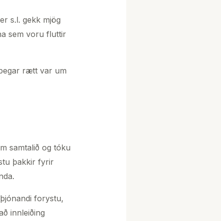
r s.l. gekk mjög
a sem voru fluttir
þegar rætt var um
um samtalið og tóku
u þakkir fyrir
nda.
þjónandi forystu,
ð innleiðing