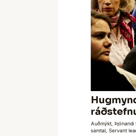
Hugmyndi
ráðstefn
Auðmýkt
,
Þjónandi 
samtal
,
Servant lea