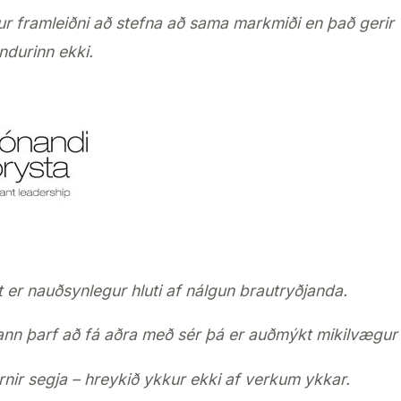
r framleiðni að stefna að sama markmiði en það gerir
ndurinn ekki.
er nauðsynlegur hluti af nálgun brautryðjanda.
nn þarf að fá aðra með sér þá er auðmýkt mikilvægur e
nir segja – hreykið ykkur ekki af verkum ykkar.