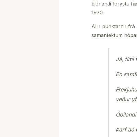
þjónandi forystu fæ
1970.
Allir punktarnir fr
samantektum hópann
Já, tími
En samfé
Frekjuhu
veður yf
Óbilandi 
Þarf að 