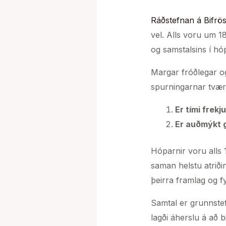
Ráðstefnan á Bifrö
vel. Alls voru um 1
og samstalsins í hó
Margar fróðlegar o
spurningarnar tvær
Er tími frekj
Er auðmýkt g
Hóparnir voru alls 
saman helstu atriði
þeirra framlag og f
Samtal er grunnstef
lagði áherslu á að 