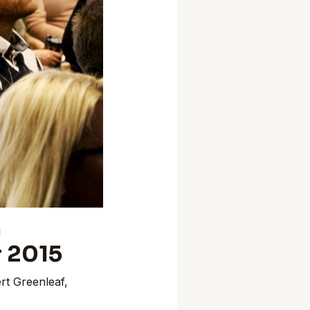
á
r 2015
rt Greenleaf
,