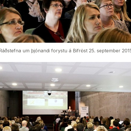
Ráðstefna um þjónandi forystu á Bifröst 25. september 201