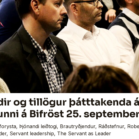
r og tillögur þátttakenda 
unni á Bifröst 25. septembe
forysta
,
Þjónandi leiðtogi
,
Brautryðjendur
,
Ráðstefnur
,
Robe
der
,
Servant leadership
,
The Servant as Leader