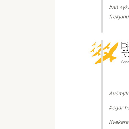
Það eyku
frekjuhu
Auðmýkt 
Þegar ha
Kvekarar