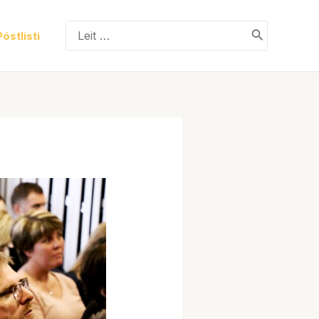
Search
Póstlisti
for: