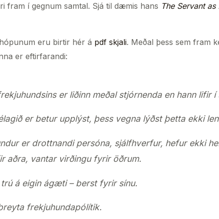
ri fram í gegnum samtal. Sjá til dæmis hans
The Servant as
á hópunum eru birtir hér á
pdf skjali
. Meðal þess sem fram k
a er eftirfarandi:
 frekjuhundsins er liðinn meðal stjórnenda en hann lifir í
lagið er betur upplýst, þess vegna lýðst þetta ekki len
ndur er drottnandi persóna, sjálfhverfur, hefur ekki he
ir aðra, vantar virðingu fyrir öðrum.
trú á eigin ágæti – berst fyrir sínu.
breyta frekjuhundapólítik.