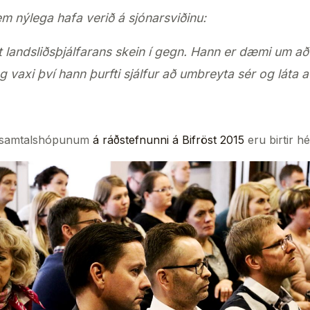
 nýlega hafa verið á sjónarsviðinu:
landsliðsþjálfarans skein í gegn. Hann er dæmi um a
g vaxi því hann þurfti sjálfur að umbreyta sér og láta a
rá samtalshópunum
á ráðstefnunni á Bifröst 2015
eru birtir h