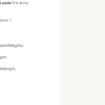
 Leader
frá árinu
emur í
 samfélaginu.
gur.
ildarsýn,