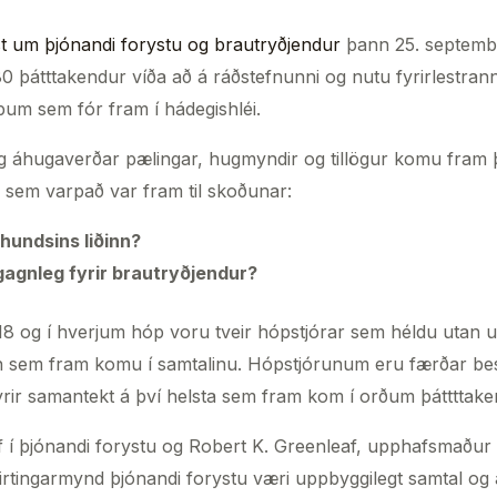
st um þjónandi forystu og brautryðjendur
þann 25. septembe
80 þátttakendur víða að á ráðstefnunni og nutu fyrirlestrann
pum sem fór fram í hádegishléi.
g áhugaverðar pælingar, hugmyndir og tillögur komu fram 
 sem varpað var fram til skoðunar:
uhundsins liðinn?
agnleg fyrir brautryðjendur?
18 og í hverjum hóp voru tveir hópstjórar sem héldu utan 
n sem fram komu í samtalinu. Hópstjórunum eru færðar best
yrir samantekt á því helsta sem fram kom í orðum þáttttake
 í þjónandi forystu og Robert K. Greenleaf, upphafsmaður 
birtingarmynd þjónandi forystu væri uppbyggilegt samtal og a