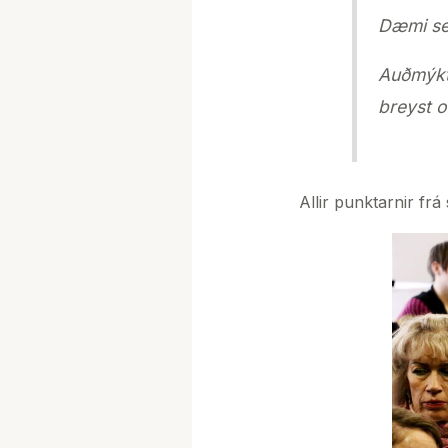
Dæmi sem
Auðmýkt 
breyst o
Allir punktarnir f