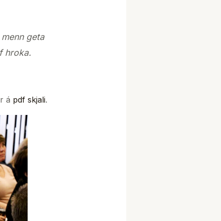
ð menn geta
f hroka.
ér á
pdf skjali
.