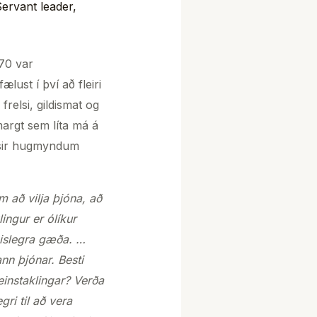
ervant leader
,
970 var
lust í því að fleiri
frelsi, gildismat og
margt sem líta má á
lýsir hugmyndum
m að vilja þjóna, að
ingur er ólíkur
nislegra gæða. …
nn þjónar. Besti
einstaklingar? Verða
gri til að vera