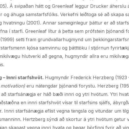
05). Á svipaðan hátt og Greenleaf leggur Drucker áherslu 
fir og áhuga samstarfsfólks. Verkefni leiðtoga sé að skapa s
 hvatningu (2001). Annar sameiginlegur þáttur er að starfsfó
fna í starfi. Greenleaf lítur á þetta sem prófstein þjónandi 
r (1999) setti fram grundvallarhugmynd um þekkingarstarfs
rstarfsmenn kjósa samvinnu og þátttöku í stjórnun fyrirtæk
ikilvægu hlutverki að gegna, hugmyndir allra eru mikilvæga
ns.
 – Innri starfshvöt.
Hugmyndir Frederick Herzberg (1923 
c motivation)
eru nátengdar þjónandi forystu. Herzberg (19
 starfsánægja er háð bæði innri og ytri hvötum. Ytri hvatar
stæðna en innri starfshvöt vísar til starfsins sjálfs, ábyrg
ar. Innri starfsánægja eflist vegna tengsla og vitundar um tilg
fsmanninn. Hertzberg sýndi að skortur á ytri hvötum getur v
gjan skapast vegna innri hvata og þegar þörfinni fyrir að vi