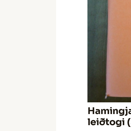
Hamingja,
leiðtogi 