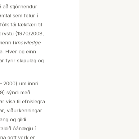
á að stjórnendur
amtal sem felur í
lk fái tækifæri til
forystu (1970/2008,
menn (
knowledge
ja. Hver og einn
r fyrir skipulag og
– 2000) um innri
59) sýndi með
 vísa til efnislegra
ðar, viðurkenningar
ang og gildi
aldið óánægju í
nna gott verk er