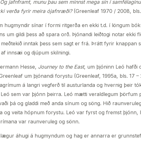
 Og jafnframt, munu þau sem minnst mega sín í samfélaginu 
kki verða fyrir meira ójafnræði?
(Greenleaf 1970 / 2008, bls.
m hugmyndir sínar í formi ritgerða en ekki t.d. í löngum bók
ns um gildi þess að spara orð. Þjónandi leiðtogi notar ekki fle
meðtekið inntak þess sem sagt er frá. Þrátt fyrir knappan stí
af innsæi og djúpum skilningi.
ermann Hesse,
Journey to the East
, um þjóninn Leó hafði 
eenleaf um þjónandi forystu (Greenleaf, 1995a, bls. 17 –
lagrímum á langri vegferð til austurlanda og hvernig þeir tó
lp Leó sem var þjónn þeirra. Leó mætti veraldlegum þörfum
vaði þá og gladdi með anda sínum og söng. Hið raunveruleg
na og veita hópnum forystu. Leó var fyrst og fremst þjónn, l
lagrímana var raunveruleg og sönn.
nlægur áhugi á hugmyndum og hag er annarra er grunnstef 