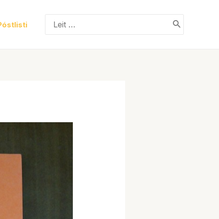
Search
Póstlisti
for: