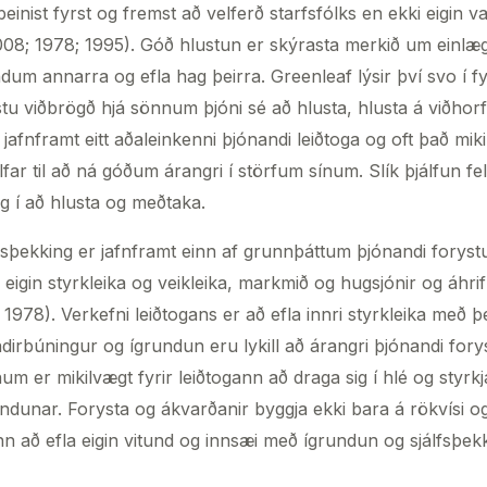
einist fyrst og fremst að velferð starfsfólks en ekki eigin
08; 1978; 1995). Góð hlustun er skýrasta merkið um einlæga
m annarra og efla hag þeirra. Greenleaf lýsir því svo í fyrs
tu viðbrögð hjá sönnum þjóni sé að hlusta, hlusta á viðhorf
 jafnframt eitt aðaleinkenni þjónandi leiðtoga og oft það mi
lfar til að ná góðum árangri í störfum sínum. Slík þjálfun felu
sig í að hlusta og meðtaka.
fsþekking er jafnframt einn af grunnþáttum þjónandi forystu
eigin styrkleika og veikleika, markmið og hugsjónir og áhrif
1978). Verkefni leiðtogans er að efla innri styrkleika með þ
irbúningur og ígrundun eru lykill að árangri þjónandi forys
um er mikilvægt fyrir leiðtogann að draga sig í hlé og styrk
undunar. Forysta og ákvarðanir byggja ekki bara á rökvísi 
inn að efla eigin vitund og innsæi með ígrundun og sjálfsþek