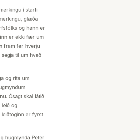
erkingu í starfi
 merkingu, glæða
rfsfólks og hann er
ginn er ekki fær um
em fram fer hverju
 segja til um hvað
nga og rita um
ð hugmyndum
. Ósagt skal látið
leið og
leiðtoginn er fyrst
 og hugmynda Peter