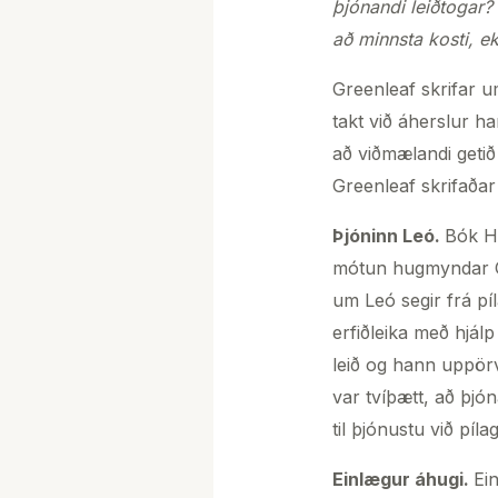
þjónandi leiðtogar?
að minnsta kosti, e
Greenleaf skrifar u
takt við áherslur ha
að viðmælandi getið 
Greenleaf skrifaðar 
Þjóninn Leó.
Bók H
mótun hugmyndar Gr
um Leó segir frá pí
erfiðleika með hjá
leið og hann uppör
var tvíþætt, að þjó
til þjónustu við pí
Einlægur áhugi.
Ei