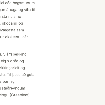
 valdi eða hagsmunum
n áhuga og vilja til
ta riti sínu
, skoðanir og
kilvægasta sem
r ekki síst í sér
. Sjálfsþekking
 eigin orða og
ekkingarleit og
tu. Til þess að geta
ja þannig
og staðreyndum
kingu (Greenleaf,