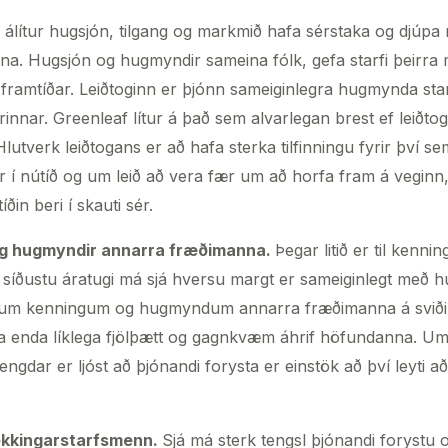
 álítur hugsjón, tilgang og markmið hafa sérstaka og djúpa m
ana. Hugsjón og hugmyndir sameina fólk, gefa starfi þeirra
 framtíðar. Leiðtoginn er þjónn sameiginlegra hugmynda sta
rinnar. Greenleaf lítur á það sem alvarlegan brest ef leiðto
. Hlutverk leiðtogans er að hafa sterka tilfinningu fyrir því s
er í nútíð og um leið að vera fær um að horfa fram á veginn,
íðin beri í skauti sér.
og hugmyndir annarra fræðimanna.
Þegar litið er til kenni
u síðustu áratugi má sjá hversu margt er sameiginlegt me
um kenningum og hugmyndum annarra fræðimanna á sviðinu
a enda líklega fjölþætt og gagnkvæm áhrif höfundanna. Um 
gdar er ljóst að þjónandi forysta er einstök að því leyti að 
ekkingarstarfsmenn.
Sjá má sterk tengsl þjónandi forystu