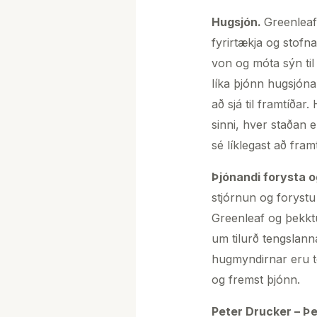
Hugsjón.
Greenleaf
fyrirtækja og stofn
von og móta sýn til
líka þjónn hugsjóna
að sjá til framtíðar
sinni, hver staðan 
sé líklegast að framt
Þjónandi forysta 
stjórnun og foryst
Greenleaf og þekkt
um tilurð tengslann
hugmyndirnar eru ten
og fremst þjónn.
Peter Drucker – Þ