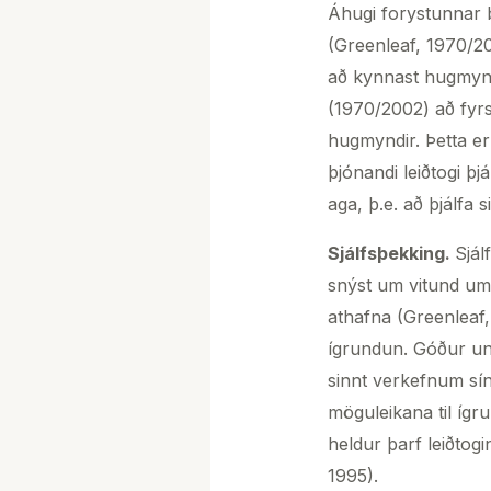
Áhugi forystunnar b
(Greenleaf, 1970/20
að kynnast hugmyndu
(1970/2002) að fyrs
hugmyndir. Þetta er
þjónandi leiðtogi þjá
aga, þ.e. að þjálfa 
Sj
álfsþekking.
Sjál
snýst um vitund um 
athafna (Greenleaf, 
ígrundun. Góður und
sinnt verkefnum sín
möguleikana til ígr
heldur þarf leiðtog
1995).