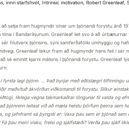
ss
,
innri starfshvöt
,
Intrinsic motivation
,
Robert Greenleaf
,
S
l að setja fram hugmyndir sínar um þjónandi forystu árið 1
 tíma í Bandaríkjunum. Greenleaf leit svo á að úrbæturnar fæ
ð sér hlutverk þjónsins, sýni samferðafólki umhyggju og hafi 
ndvegi. Greenleaf tekur fram að hugmyndir hans feli í sér 
ð sé einmitt kjarni málsins í þjónandi forystu. Greenleaf 
urn:
 í fyrsta lagi þjónn. … Það byrjar með eðlislægri tilfinningu u
eiðir meðvituð ákvörðun viðkomandi til forystu. Slíkur einstakl
eiðtogi, líklega vegna takmarkaðrar löngunar til valda og ef
 að þjónninn leitast við að mæta helstu þörfum þeirra sem ha
ta, og jafnframt sá þyngsti er: Vaxa þau sem er þjónað sem 
Fá þau meiri visku, frelsi og sjálfstæði? Verða þau sjálf líkle