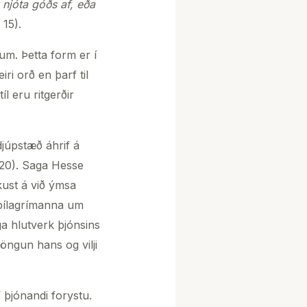
njóta góðs af, eða
 15).
um. Þetta form er í
iri orð en þarf til
l eru ritgerðir
djúpstæð áhrif á
 20). Saga Hesse
kust á við ýmsa
 pílagrímanna um
a hlutverk þjónsins
öngun hans og vilji
þjónandi forystu.