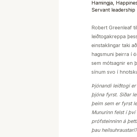
Hamingja
,
Happine
Servant leadership
Robert Greenleaf ti
leiðtogakreppa þess
einstaklingar taki a
hagsmuni þeirra í ö
sem mótsagnir en þa
sínum svo í hnotsk
Þjónandi leiðtogi er
þjóna fyrst. Síðar l
þeim sem er fyrst l
Munurinn felst í því
prófsteinninn á þet
þau heilsuhraustari? 