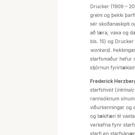
Drucker (1909 – 20
greini og þekki þar
sér skoðanaskipti og
að læra, vaxa og da
bls. 15) og Drucke
workers
). Þekkinga
starfsmaður hefur m
stjórnun fyrirtækisi
Frederick Herzberg
starfshvöt (
intrinsi
rannsóknum sínum að
viðurkenningar og að
og tækifæri til vaxt
verkefna fyrir star
starfi en starfsánæ