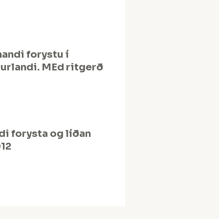
andi forystu í
rlandi. MEd ritgerð
i forysta og líðan
012