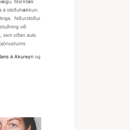
sánægju. Marktæk
ka á stöðuhækkun.
æðinga. Niðurstöður
stuðning við
, sem síðan auki
sþjónustunni.
lans á Akureyri
og