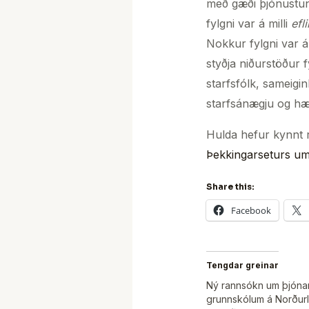
með gæði þjónustun
fylgni var á milli
efl
Nokkur fylgni var á
styðja niðurstöður 
starfsfólk, sameigi
starfsánægju og hæf
Hulda hefur kynnt 
Þekkingarseturs um
Share this:
Facebook
Tengdar greinar
Ný rannsókn um þjónan
grunnskólum á Norðurl