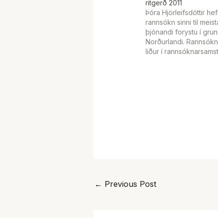
ritgerð 2011
Þóra Hjörleifsdóttir hef
rannsókn sinni til meis
þjónandi forystu í gru
Norðurlandi. Rannsókn
liður í rannsóknarsamst
Þekkingarseturs um þj
forystu hér landi í sam
Dirk van Dierendonck 
Erasmusháskólann í Hol
lauk MEd prófi frá Há
Akureyri undir leiðsög
Þorsteinssonar og…
←
Previous Post