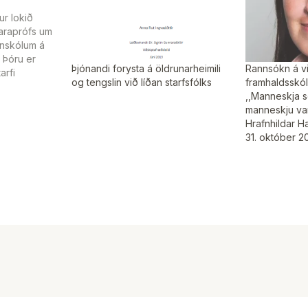
ur lokið
taraprófs um
nnskólum á
 Þóru er
Þjónandi forysta á öldrunarheimili
Rannsókn á v
arfi
og tengslin við líðan starfsfólks
framhaldsskó
ónandi
,,Manneskja s
vinnu við
manneskju var
við
Hrafnhildar Ha
landi. Þóra
31. október 2
skólanum á
n Trausta