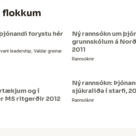
u flokkum
þjónandi forystu hér
Ný rannsókn um þjón
grunnskólum á Norðu
2011
vant leadership
,
Valdar greinar
Rannsóknir
Ný rannsókn: Þjónand
rtækjum og í
sjúkraliða í starfi, 2
r MS ritgerðir 2012
Rannsóknir