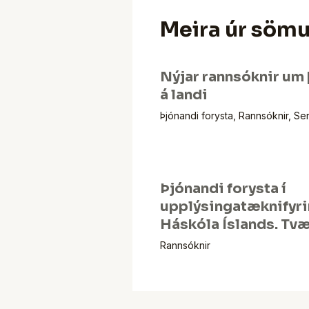
Meira úr söm
Nýjar rannsóknir um 
á landi
Þjónandi forysta
,
Rannsóknir
,
Ser
Þjónandi forysta í
upplýsingatæknifyri
Háskóla Íslands. Tvæ
Rannsóknir