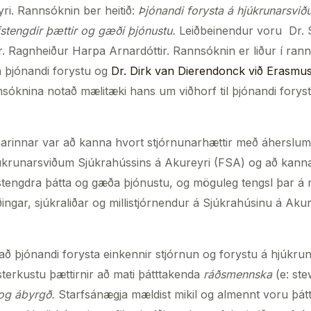
ri. Rannsóknin ber heitið:
Þjónandi forysta á hjúkrunarsvi
stengdir þættir og gæði þjónustu.
Leiðbeinendur voru Dr. 
. Ragnheiður Harpa Arnardóttir. Rannsóknin er liður í ran
 þjónandi forystu og
Dr. Dirk van Dierendonck við Erasmu
sóknina notað mælitæki hans um viðhorf til þjónandi fory
arinnar var að kanna hvort stjórnunarhættir með áherslum
júkrunarsviðum Sjúkrahússins á Akureyri (FSA) og að kanna 
stengdra þátta og gæða þjónustu, og möguleg tengsl þar á mi
ngar, sjúkraliðar og millistjórnendur á Sjúkrahúsinu á Akur
að þjónandi forysta einkennir stjórnun og forystu á hjúkr
terkustu þættirnir að mati þátttakenda
ráðsmennska
(e: ste
g og ábyrgð.
Starfsánægja mældist mikil og almennt voru þá