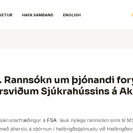
SETUR
HAFA SAMBAND
ENGLISH
. Rannsókn um þjónandi for
rsviðum Sjúkrahússins á Ak
hjúkrunarfræðingur á
FSA
lauk nýlega rannsókn sinni til MS
með áherslu á stjórnun í heilbrigðisþjónustu við Heilbrigðisv