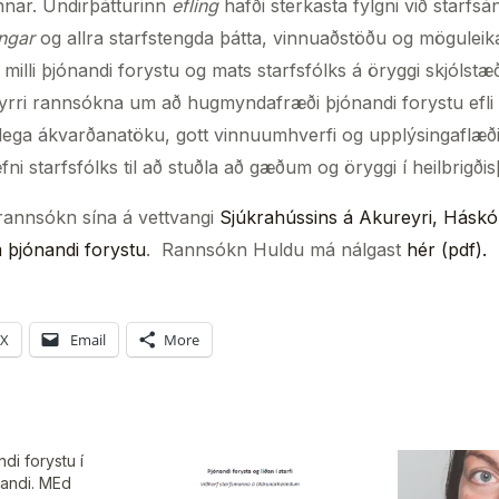
nar. Undirþátturinn
efling
hafði sterkasta fylgni við starf
ingar
og allra starfstengda þátta, vinnuaðstöðu og mögulei
 milli þjónandi forystu og mats starfsfólks á öryggi skjólst
fyrri rannsókna um að hugmyndafræði þjónandi forystu efli 
nlega ákvarðanatöku, gott vinnuumhverfi og upplýsingaflæði
ni starfsfólks til að stuðla að gæðum og öryggi í heilbrigði
rannsókn sína á vettvangi
Sjúkrahússins á Akureyri,
Háskó
 þjónandi forystu
. Rannsókn Huldu má nálgast
hér (pdf).
X
Email
More
di forystu í
andi. MEd