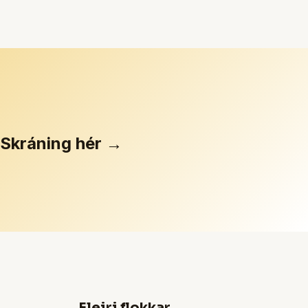
Skráning hér →
Fleiri flokkar