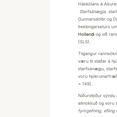
Háskólans á Akurey
Starfsánægja, starf
Gunnarsdóttir og Dr
Þekkingarseturs um
Hollandi
og við rann
(SLS).
Tilgangur rannsókn
væru til staðar á h
starfsánægju, starf
voru hjúkrunarfræði
= 149).
Niðurstöður sýndu 
allnokkuð og voru s
fyrirgefning, eflin