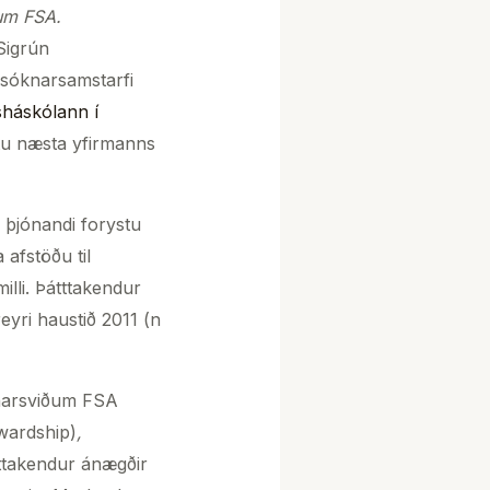
ðum FSA.
Sigrún
nsóknarsamstarfi
sháskólann í
stu næsta yfirmanns
 þjónandi forystu
afstöðu til
lli. Þátttakendur
eyri haustið 2011 (n
unarsviðum FSA
wardship)
,
tttakendur ánægðir