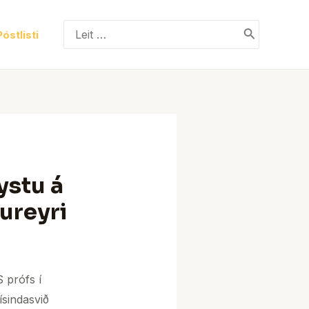
Search
Póstlisti
for:
ystu á
ureyri
 prófs í
ísindasvið