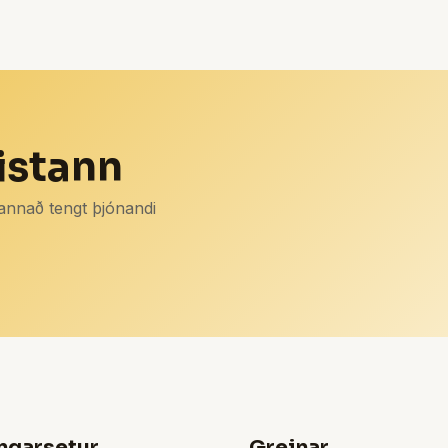
istann
 annað tengt þjónandi
ngarsetur
Greinar