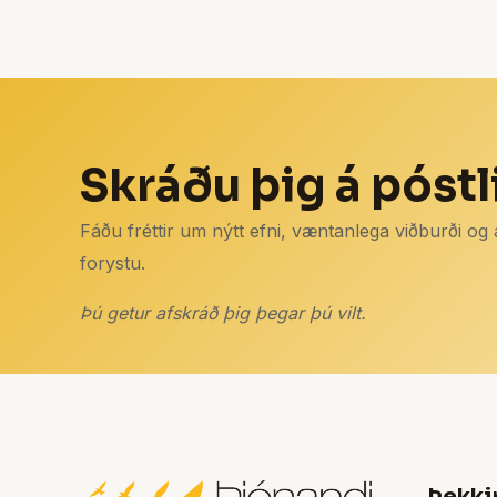
Skráðu þig á póstl
Fáðu fréttir um nýtt efni, væntanlega viðburði og
forystu.
Þú getur afskráð þig þegar þú vilt.
Þekki