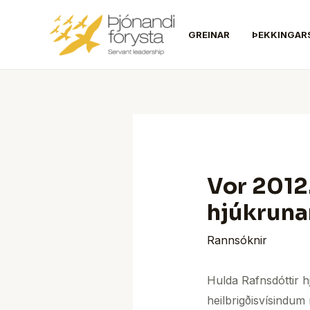
Skip
Post
to
navigation
GREINAR
ÞEKKINGAR
content
Vor 2012
hjúkruna
Rannsóknir
Hulda Rafnsdóttir 
heilbrigðisvísindum 