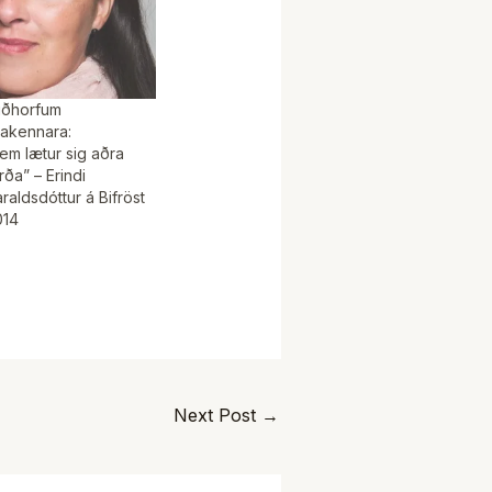
iðhorfum
lakennara:
em lætur sig aðra
ða” – Erindi
raldsdóttur á Bifröst
014
Next Post
→