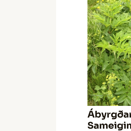
Ábyrgðar
Sameigin