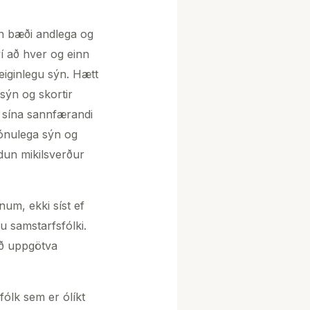
nn bæði andlega og
í að hver og einn
eiginlegu sýn. Hætt
 sýn og skortir
ð sína sannfærandi
sónulega sýn og
dun mikilsverður
num, ekki síst ef
u samstarfsfólki.
að uppgötva
fólk sem er ólíkt