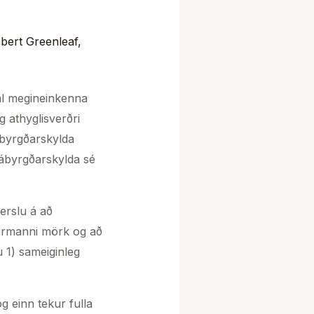
bert Greenleaf
,
al megineinkenna
g athyglisverðri
byrgðarskylda
 ábyrgðarskylda sé
erslu á að
ndirmanni mörk og að
 1) sameiginleg
 einn tekur fulla