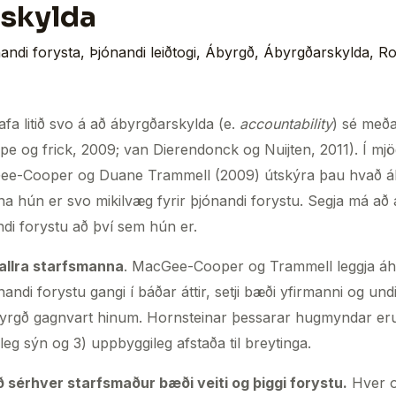
skylda
andi forysta
,
Þjónandi leiðtogi
,
Ábyrgð
,
Ábyrgðarskylda
,
Ro
a litið svo á að ábyrgðarskylda (e.
accountability
) sé með
ipe og frick, 2009; van Dierendonck og Nuijten, 2011). Í mjö
Gee-Cooper og Duane Trammell (2009) útskýra þau hvað á
a hún er svo mikilvæg fyrir þjónandi forystu. Segja má að
di forystu að því sem hún er.
allra starfsmanna
. MacGee-Cooper og Trammell leggja áh
andi forystu gangi í báðar áttir, setji bæði yfirmanni og u
byrgð gagnvart hinum. Hornsteinar þessarar hugmyndar eru
leg sýn og 3) uppbyggileg afstaða til breytinga.
 sérhver starfsmaður bæði veiti og þiggi forystu.
Hver og