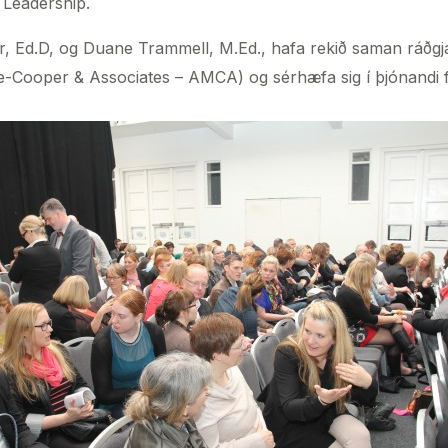
 Leadership.
Ed.D, og Duane Trammell, M.Ed., hafa rekið saman ráðgjafa
-Cooper & Associates – AMCA) og sérhæfa sig í þjónandi f