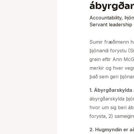
ábyrgðar
Accountability
,
Þjón
Servant leadership
Sumir fræðimenn haf
þjónandi forystu (S
grein eftir Ann Mc
merkir og hver vegn
það sem geri þjónan
1. Ábyrgðarskylda 
ábyrgðarskylda þjón
hvor um sig beri á
forysta, 2) sameigin
2. Hugmyndin er að