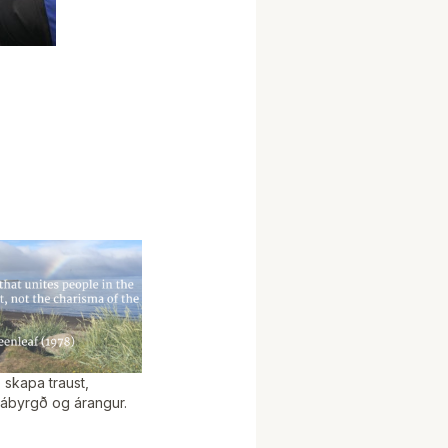
að skapa traust,
 ábyrgð og árangur.