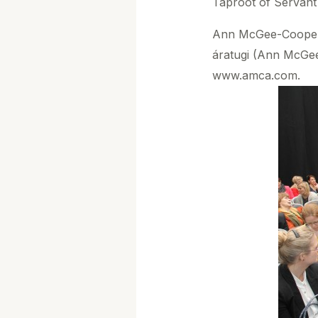
Taproot of Servant
Ann McGee-Cooper, 
áratugi (Ann McGee
www.amca.com.