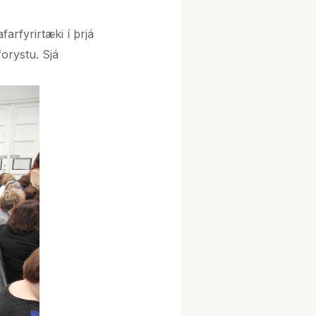
rfyrirtæki í þrjá
orystu. Sjá