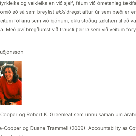
yrkleika og veikleika en við sjálf, fáum við ómetanleg tækifæ
komið að sá sem breytist
ekki
dregst aftur úr sem bæði er erf
veitum fólkinu sem við þjónum, ekki stöðug tækifæri til að v
a. Með því bregðumst við trausti þeirra sem við veitum for
Guðjónsson
ooper og Robert K. Greenleaf sem unnu saman um árabil
-Cooper og Duane Trammell (2009): Accountability as Co