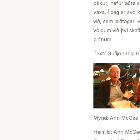
okkur, hefur aðra st
vaxa. Í dag er svo 
við, sem leiðtogar, 
völdum við því skað
þjónum.
Texti: Guðjón Ingi 
Mynd: Ann McGee-C
Heimild: Ann McGee