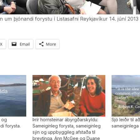
 um þjónandi forystu í Listasafni Reykjavíkur 14. júní 2013
X
Email
More
t og
Þrír hornsteinar ábyrgðarskyldu:
Sjö leiðir til 
di forysta.
Sameiginleg forysta, sameiginleg
sameiginlega
sýn og uppbyggileg afstaða til
breytinga. Ann McGee og Duane