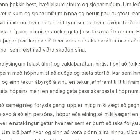
ann þekkir best, hæfileikum sínum og sjónarmiðum. Um leið
r hæfileikum og sjónarmiðum hinna og hefur þau hugföst. Þar
ín í milli um hver hefur rétt fyrir sér og hver ræður ferðinn
ta hópsins minni en andleg geta þess lakasta í hópnum. Hi
þegar þeir keppa við hver annan í valdabaráttunni en aðrir l
ar sem felst í að viðra skoðun sína.
plýsingum felast áhrif og valdabaráttan birtist í því að fólk
a þeim með hópnum til að auðga og bæta starfið. Þar sem hi
og einn tekur ábyrgð á sínu en tekur jafnframt tillit til fra
eta hópsins meiri en andleg geta þess skarpasta í hópnum.
 að sameiginleg forysta gangi upp er mjög mikilvægt að gagn
íta svo á að ein persóna, hópur eða eining sé mikilvægari e
ver einstaklingur getur hvenær sem er þurft að taka forystu
. Um leið þarf hver og einn að vera þjónn allra hinna, slípa 