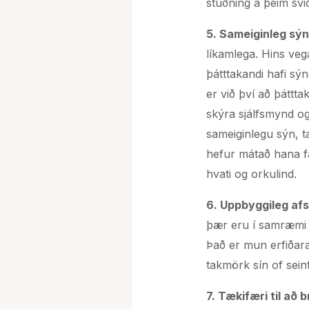
stuðning á þeim svið
5. Sameiginleg sýn
líkamlega. Hins veg
þátttakandi hafi sý
er við því að þáttt
skýra sjálfsmynd og
sameiginlegu sýn, t
hefur mátað hana fa
hvati og orkulind.
6. Uppbyggileg afs
þær eru í samræmi v
Það er mun erfiðara
takmörk sín of seint
7. Tækifæri til að 