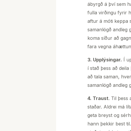
ábyrgð á því sem h
fulla virðingu fyri
aftur á móti keppa s
samanlögð andleg ge
koma síður að gagni 
fara vegna áhættunn
3. Upplýsingar.
Í up
í stað þess að deil
að tala saman, hver 
samanlögð andleg g
4. Traust
. Til þess
staðar. Aldrei má l
geta breyst og sérh
hann þekkir best til