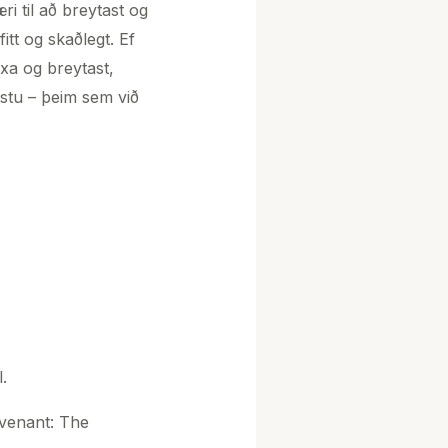
ri til að breytast og
itt og skaðlegt. Ef
axa og breytast,
ystu – þeim sem við
.
venant: The