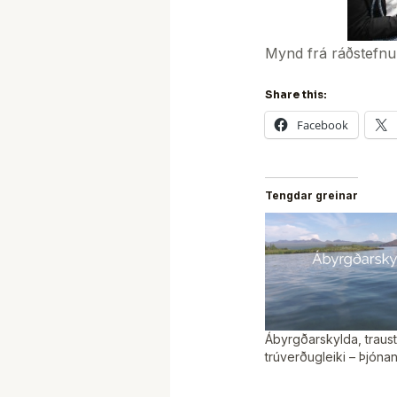
Mynd frá ráðstefnun
Share this:
Facebook
Tengdar greinar
Ábyrgðarskylda, traus
trúverðugleiki – Þjónan