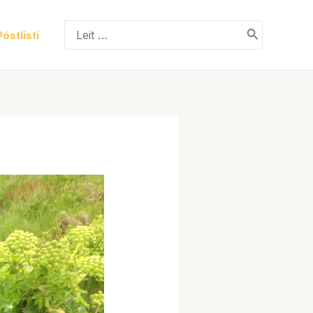
Search
Póstlisti
for: