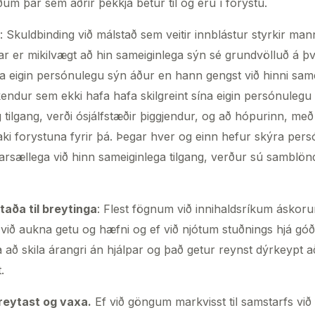
um þar sem aðrir þekkja betur til og eru í forystu.
: Skuldbinding við málstað sem veitir innblástur styrkir ma
ar er mikilvægt að hin sameiginlega sýn sé grundvölluð á þv
na eigin persónulegu sýn áður en hann gengst við hinni sam
akendur sem ekki hafa hafa skilgreint sína eigin persónulegu
 tilgang, verði ósjálfstæðir þiggjendur, og að hópurinn, me
aki forystuna fyrir þá. Þegar hver og einn hefur skýra per
rsællega við hinn sameiginlega tilgang, verður sú samblön
taða til breytinga
: Flest fögnum við innihaldsríkum áskoru
ið aukna getu og hæfni og ef við njótum stuðnings hjá góð
 að skila árangri án hjálpar og það getur reynst dýrkeypt 
.
breytast og vaxa.
Ef við göngum markvisst til samstarfs við 