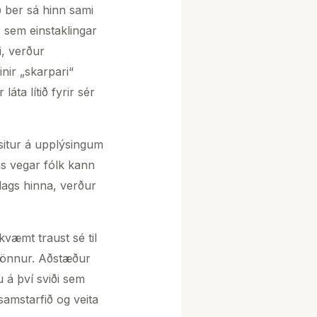
 ber sá hinn sami
 sem einstaklingar
i, verður
nir „skarpari“
áta lítið fyrir sér
 situr á upplýsingum
ns vegar fólk kann
mlags hinna, verður
kvæmt traust sé til
n önnur. Aðstæður
 á því sviði sem
samstarfið og veita