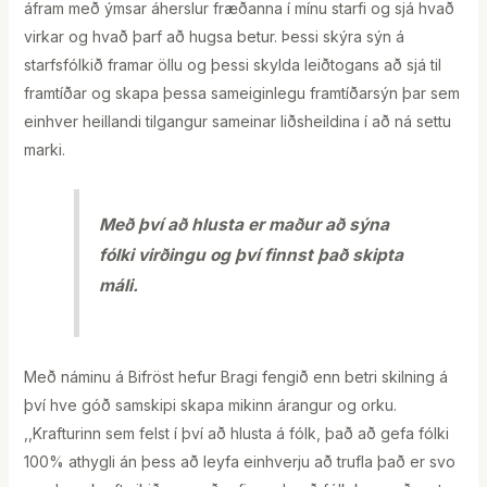
áfram með ýmsar áherslur fræðanna í mínu starfi og sjá hvað
virkar og hvað þarf að hugsa betur. Þessi skýra sýn á
starfsfólkið framar öllu og þessi skylda leiðtogans að sjá til
framtíðar og skapa þessa sameiginlegu framtíðarsýn þar sem
einhver heillandi tilgangur sameinar liðsheildina í að ná settu
marki.
Með því að hlusta er maður að sýna
fólki virðingu og því finnst það skipta
máli.
Með náminu á Bifröst hefur Bragi fengið enn betri skilning á
því hve góð samskipi skapa mikinn árangur og orku.
,,Krafturinn sem felst í því að hlusta á fólk, það að gefa fólki
100% athygli án þess að leyfa einhverju að trufla það er svo