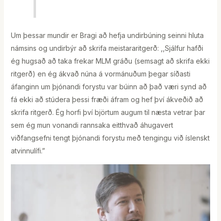
Um þessar mundir er Bragi að hefja undirbúning seinni hluta
námsins og undirbýr að skrifa meistararitgerð: ,,Sjálfur hafði
ég hugsað að taka frekar MLM gráðu (semsagt að skrifa ekki
ritgerð) en ég ákvað núna á vormánuðum þegar síðasti
áfanginn um þjónandi forystu var búinn að það væri synd að
fá ekki að stúdera þessi fræði áfram og hef því ákveðið að
skrifa ritgerð. Ég horfi því björtum augum til næsta vetrar þar
sem ég mun vonandi rannsaka eitthvað áhugavert
viðfangsefni tengt þjónandi forystu með tengingu við íslenskt
atvinnulífi.”