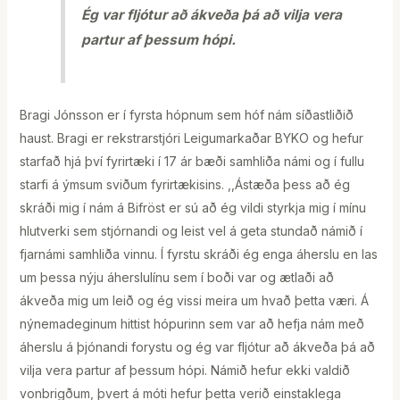
Ég var fljótur að ákveða þá að vilja vera
partur af þessum hópi.
Bragi Jónsson er í fyrsta hópnum sem hóf nám síðastliðið
haust. Bragi er rekstrarstjóri Leigumarkaðar BYKO og hefur
starfað hjá því fyrirtæki í 17 ár bæði samhliða námi og í fullu
starfi á ýmsum sviðum fyrirtækisins. ,,Ástæða þess að ég
skráði mig í nám á Bifröst er sú að ég vildi styrkja mig í mínu
hlutverki sem stjórnandi og leist vel á geta stundað námið í
fjarnámi samhliða vinnu. Í fyrstu skráði ég enga áherslu en las
um þessa nýju áherslulínu sem í boði var og ætlaði að
ákveða mig um leið og ég vissi meira um hvað þetta væri. Á
nýnemadeginum hittist hópurinn sem var að hefja nám með
áherslu á þjónandi forystu og ég var fljótur að ákveða þá að
vilja vera partur af þessum hópi. Námið hefur ekki valdið
vonbrigðum, þvert á móti hefur þetta verið einstaklega