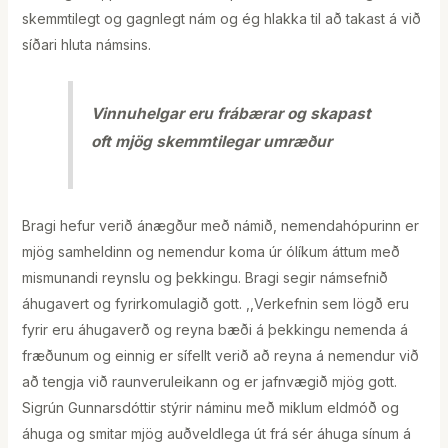
skemmtilegt og gagnlegt nám og ég hlakka til að takast á við
síðari hluta námsins.
Vinnuhelgar eru frábærar og skapast
oft mjög skemmtilegar umræður
Bragi hefur verið ánægður með námið, nemendahópurinn er
mjög samheldinn og nemendur koma úr ólíkum áttum með
mismunandi reynslu og þekkingu. Bragi segir námsefnið
áhugavert og fyrirkomulagið gott. ,,Verkefnin sem lögð eru
fyrir eru áhugaverð og reyna bæði á þekkingu nemenda á
fræðunum og einnig er sífellt verið að reyna á nemendur við
að tengja við raunveruleikann og er jafnvægið mjög gott.
Sigrún Gunnarsdóttir stýrir náminu með miklum eldmóð og
áhuga og smitar mjög auðveldlega út frá sér áhuga sínum á