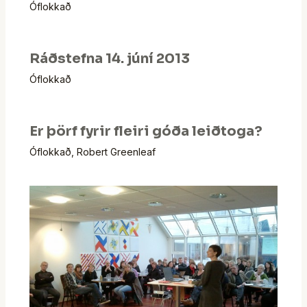
Óflokkað
Ráðstefna 14. júní 2013
Óflokkað
Er þörf fyrir fleiri góða leiðtoga?
Óflokkað
,
Robert Greenleaf