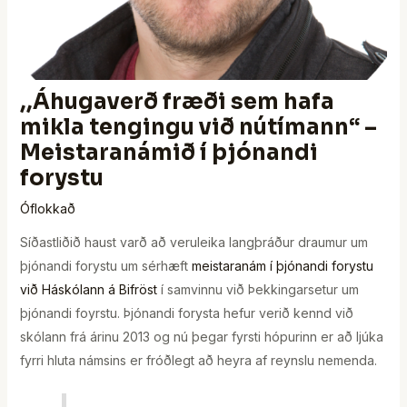
,,Áhugaverð fræði sem hafa
mikla tengingu við nútímann“ –
Meistaranámið í þjónandi
forystu
Óflokkað
Síðastliðið haust varð að veruleika langþráður draumur um
þjónandi forystu um sérhæft
meistaranám í þjónandi forystu
við Háskólann á Bifröst
í samvinnu við Þekkingarsetur um
þjónandi foyrstu. Þjónandi forysta hefur verið kennd við
skólann frá árinu 2013 og nú þegar fyrsti hópurinn er að ljúka
fyrri hluta námsins er fróðlegt að heyra af reynslu nemenda.