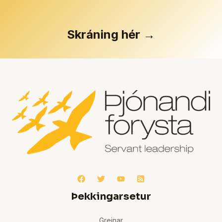
Skráning hér →
Þekkingarsetur
Greinar