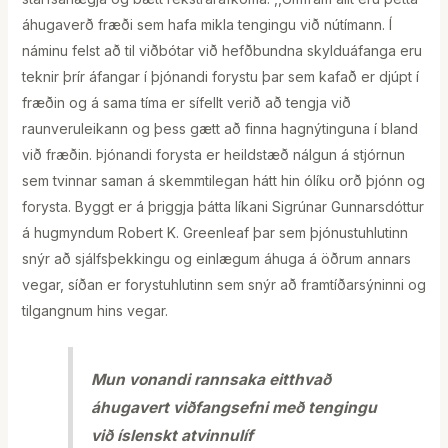
áhugaverð fræði sem hafa mikla tengingu við nútímann. Í
náminu felst að til viðbótar við hefðbundna skylduáfanga eru
teknir þrír áfangar í þjónandi forystu þar sem kafað er djúpt í
fræðin og á sama tíma er sífellt verið að tengja við
raunveruleikann og þess gætt að finna hagnýtinguna í bland
við fræðin. Þjónandi forysta er heildstæð nálgun á stjórnun
sem tvinnar saman á skemmtilegan hátt hin ólíku orð þjónn og
forysta. Byggt er á þriggja þátta líkani Sigrúnar Gunnarsdóttur
á hugmyndum Robert K. Greenleaf þar sem þjónustuhlutinn
snýr að sjálfsþekkingu og einlægum áhuga á öðrum annars
vegar, síðan er forystuhlutinn sem snýr að framtíðarsýninni og
tilgangnum hins vegar.
Mun vonandi rannsaka eitthvað
áhugavert viðfangsefni með tengingu
við íslenskt atvinnulíf