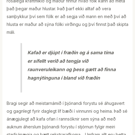
rosalega kraftmikið og maður finnur hvað fólk kann að meta
það þegar maður hlustar. Það þarf ekki alltaf að vera
samþykkur því sem fólk er að segja við mann en með því að
hlusta er maður að sýna fólki virðingu og því finnst það skipta
máli.
Kafað er djúpt í fræðin og á sama tíma
er sífellt verið að tengja við
raunveruleikann og þess gætt að finna
hagnýtinguna í bland við fræðin
Bragi segir að meistarnámið í þjónandi forystu sé áhugavert
og gagnlegt fyrir daglegt líf bæði í vinnunni og heima. Það sé
ánægjulegt að kafa ofan í rannsóknir sem sýna að með
auknum áherslum þjónandi forystu í stjórnun fylgir meiri
starfsánægja og bætt rekstrarafkoma. ,,Umfram allt eru þetta