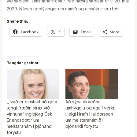
við skólann. Umsóknarfrestur fyrir næsta skólaár er til 20. maí
2020. Nánari upplýsingar um námið og umsóknir eru
hér.
Share this:
Facebook
X
Email
More
Tengdar greinar
,, Það er einstakt að geta
Að sýna ákveðna
tengt fræðin strax við
umhyggju og aga í verki.
vinnuna” Ingibjörg Ósk
Helgi Hrafn Halldórsson
Erlendsdóttir um
um meistaranámið í
meistaranám í þjónandi
þjónandi forystu
forystu