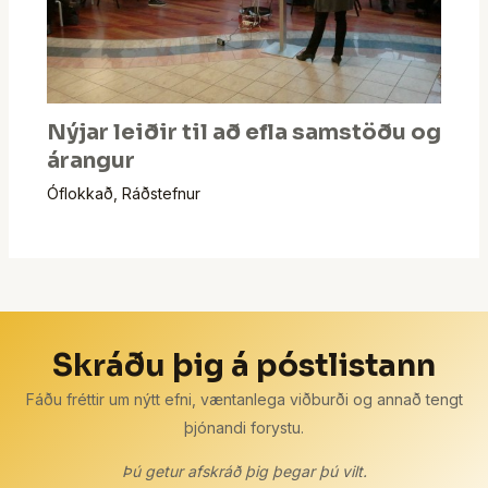
Nýjar leiðir til að efla samstöðu og
árangur
Óflokkað
,
Ráðstefnur
Skráðu þig á póstlistann
Fáðu fréttir um nýtt efni, væntanlega viðburði og annað tengt
þjónandi forystu.
Þú getur afskráð þig þegar þú vilt.