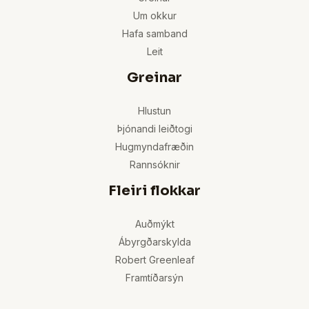
Um okkur
Hafa samband
Leit
Greinar
Hlustun
Þjónandi leiðtogi
Hugmyndafræðin
Rannsóknir
Fleiri flokkar
Auðmýkt
Ábyrgðarskylda
Robert Greenleaf
Framtíðarsýn