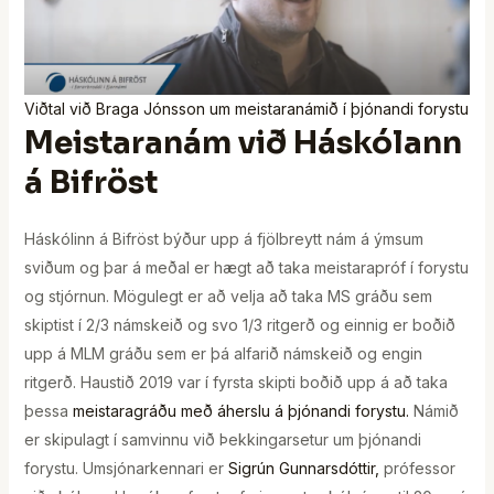
Viðtal við Braga Jónsson um meistaranámið í þjónandi forystu
Meistaranám við Háskólann
á Bifröst
Háskólinn á Bifröst býður upp á fjölbreytt nám á ýmsum
sviðum og þar á meðal er hægt að taka meistarapróf í forystu
og stjórnun. Mögulegt er að velja að taka MS gráðu sem
skiptist í 2/3 námskeið og svo 1/3 ritgerð og einnig er boðið
upp á MLM gráðu sem er þá alfarið námskeið og engin
ritgerð. Haustið 2019 var í fyrsta skipti boðið upp á að taka
þessa
meistaragráðu með áherslu á þjónandi forystu.
Námið
er skipulagt í samvinnu við Þekkingarsetur um þjónandi
forystu. Umsjónarkennari er
Sigrún Gunnarsdóttir,
prófessor