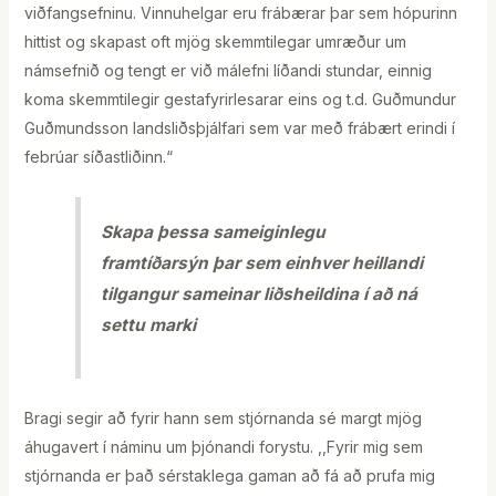
viðfangsefninu. Vinnuhelgar eru frábærar þar sem hópurinn
hittist og skapast oft mjög skemmtilegar umræður um
námsefnið og tengt er við málefni líðandi stundar, einnig
koma skemmtilegir gestafyrirlesarar eins og t.d. Guðmundur
Guðmundsson landsliðsþjálfari sem var með frábært erindi í
febrúar síðastliðinn.“
Skapa þessa sameiginlegu
framtíðarsýn þar sem einhver heillandi
tilgangur sameinar liðsheildina í að ná
settu marki
Bragi segir að fyrir hann sem stjórnanda sé margt mjög
áhugavert í náminu um þjónandi forystu. ,,Fyrir mig sem
stjórnanda er það sérstaklega gaman að fá að prufa mig