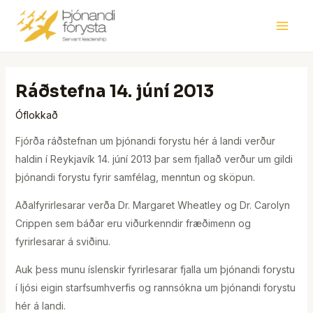
Skip
Post
Main
to
navigation
Men
content
Ráðstefna 14. júní 2013
Óflokkað
Fjórða ráðstefnan um þjónandi forystu hér á landi verður
haldin í Reykjavík 14. júní 2013 þar sem fjallað verður um gildi
þjónandi forystu fyrir samfélag, menntun og sköpun.
Aðalfyrirlesarar verða Dr. Margaret Wheatley og Dr. Carolyn
Crippen sem báðar eru viðurkenndir fræðimenn og
fyrirlesarar á sviðinu.
Auk þess munu íslenskir fyrirlesarar fjalla um þjónandi forystu
í ljósi eigin starfsumhverfis og rannsókna um þjónandi forystu
hér á landi.