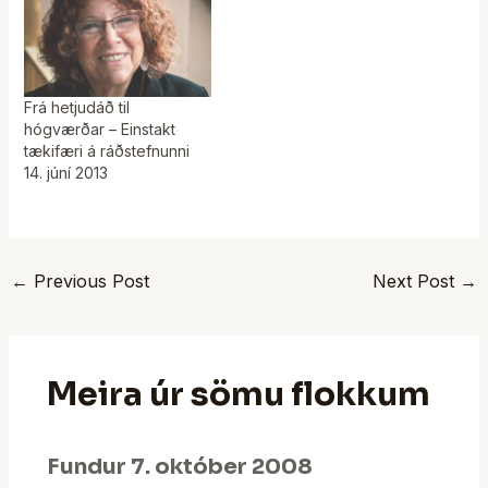
Frá hetjudáð til
hógværðar – Einstakt
tækifæri á ráðstefnunni
14. júní 2013
←
Previous Post
Next Post
→
Meira úr sömu flokkum
Fundur 7. október 2008