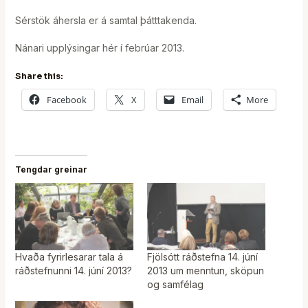
Sérstök áhersla er á samtal þátttakenda.
Nánari upplýsingar hér í febrúar 2013.
Share this:
Facebook
X
Email
More
Tengdar greinar
Hvaða fyrirlesarar tala á
Fjölsótt ráðstefna 14. júní
ráðstefnunni 14. júní 2013?
2013 um menntun, sköpun
og samfélag