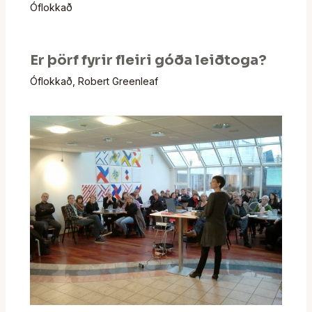
Óflokkað
Er þörf fyrir fleiri góða leiðtoga?
Óflokkað
,
Robert Greenleaf