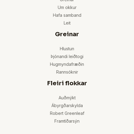
Um okkur
Hafa samband
Leit
Greinar
Hlustun
Þjónandi leiðtogi
Hugmyndafræðin
Rannsóknir
Fleiri flokkar
Auðmýkt
Ábyrgðarskylda
Robert Greenleaf
Framtíðarsýn