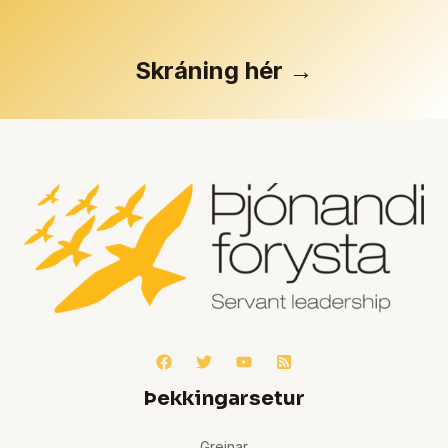
Skráning hér →
Þekkingarsetur
Greinar