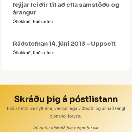
Nýjar leiðir til að efla samstöðu og
árangur
Óflokkað
,
Ráðstefnur
Ráðstefnan 14. júní 2013 – Uppselt
Óflokkað
,
Ráðstefnur
Skráðu þig á póstlistann
Fáðu fréttir um nýtt efni, væntanlega viðburði og annað tengt
þjónandi forystu.
Þú getur afskráð þig þegar þú vilt.