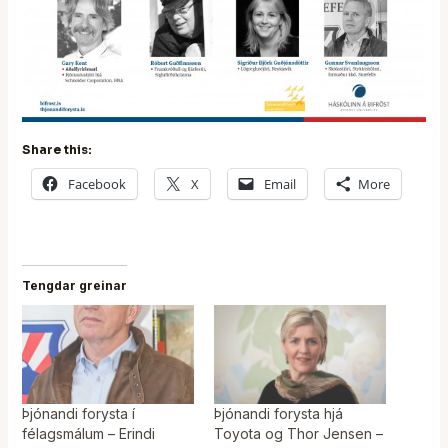
Share this:
Facebook
X
Email
More
Tengdar greinar
Þjónandi forysta í
Þjónandi forysta hjá
félagsmálum – Erindi
Toyota og Thor Jensen –