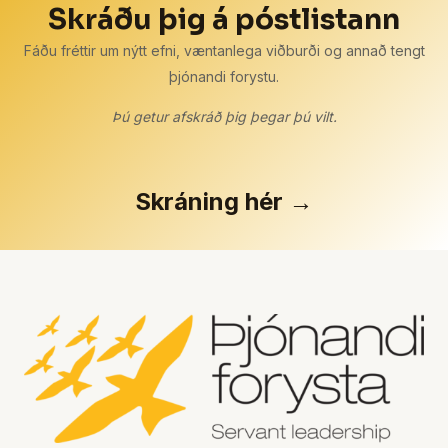
Skráðu þig á póstlistann
Fáðu fréttir um nýtt efni, væntanlega viðburði og annað tengt
þjónandi forystu.
Þú getur afskráð þig þegar þú vilt.
Skráning hér →