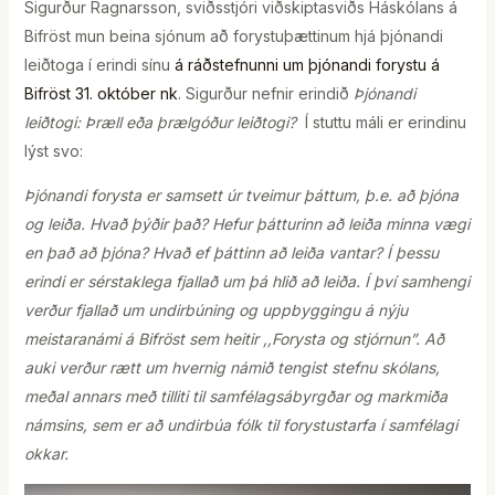
Sigurður Ragnarsson, sviðsstjóri viðskiptasviðs Háskólans á
Bifröst mun beina sjónum að forystuþættinum hjá þjónandi
leiðtoga í erindi sínu
á ráðstefnunni um þjónandi forystu á
Bifröst 31. október nk
. Sigurður nefnir erindið
Þjónandi
leiðtogi: Þræll eða þrælgóður leiðtogi?
Í stuttu máli er erindinu
lýst svo:
Þjónandi forysta er samsett úr tveimur þáttum, þ.e. að þjóna
og leiða. Hvað þýðir það? Hefur þátturinn að leiða minna vægi
en það að þjóna? Hvað ef þáttinn að leiða vantar? Í þessu
erindi er sérstaklega fjallað um þá hlið að leiða. Í því samhengi
verður fjallað um undirbúning og uppbyggingu á nýju
meistaranámi á Bifröst sem heitir ,,Forysta og stjórnun”. Að
auki verður rætt um hvernig námið tengist stefnu skólans,
meðal annars með tilliti til samfélagsábyrgðar og markmiða
námsins, sem er að undirbúa fólk til forystustarfa í samfélagi
okkar.