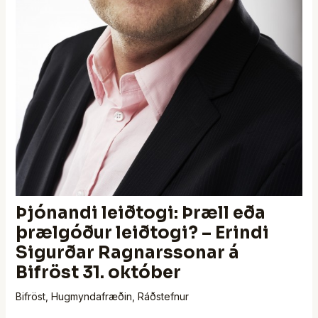
Þjónandi leiðtogi: Þræll eða
þrælgóður leiðtogi? – Erindi
Sigurðar Ragnarssonar á
Bifröst 31. október
Bifröst
,
Hugmyndafræðin
,
Ráðstefnur