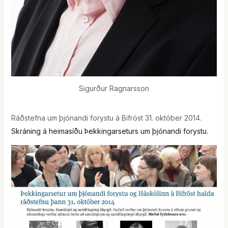
Sigurður Ragnarsson
Ráðstefna um þjónandi forystu á Bifröst 31. október 2014.
Skráning á heimasíðu Þekkingarseturs um þjónandi forystu.