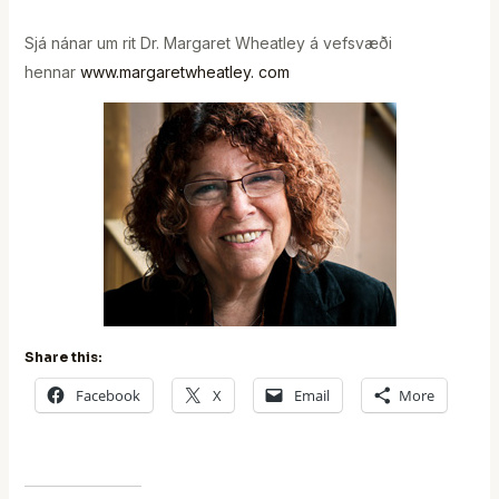
Sjá nánar um rit Dr. Margaret Wheatley á vefsvæði
hennar
www.margaretwheatley. com
Share this:
Facebook
X
Email
More