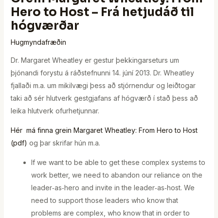
Hero to Host – Frá hetjudáð til
hógværðar
Hugmyndafræðin
Dr. Margaret Wheatley er gestur þekkingarseturs um
þjónandi forystu á ráðstefnunni 14. júní 2013. Dr. Wheatley
fjallaði m.a. um mikilvægi þess að stjórnendur og leiðtogar
taki að sér hlutverk gestgjafans af hógværð í stað þess að
leika hlutverk ofurhetjunnar.
Hér má finna grein Margaret Wheatley: From Hero to Host
(pdf)
og þar skrifar hún m.a.
If we want to be able to get these complex systems to
work better, we need to abandon our reliance on the
leader‐as‐hero and invite in the leader‐as‐host. We
need to support those leaders who know that
problems are complex, who know that in order to