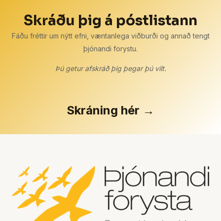
Skráðu þig á póstlistann
Fáðu fréttir um nýtt efni, væntanlega viðburði og annað tengt
þjónandi forystu.
Þú getur afskráð þig þegar þú vilt.
Skráning hér →