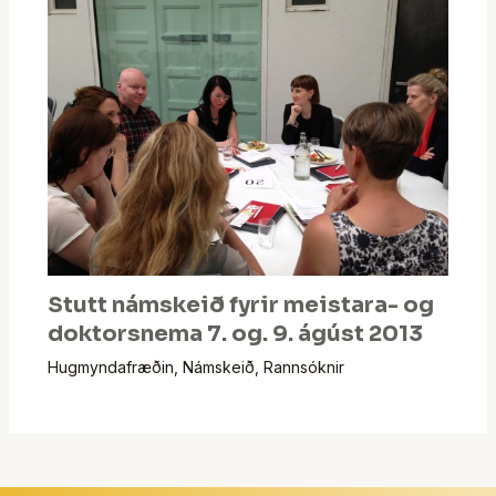
Stutt námskeið fyrir meistara- og
doktorsnema 7. og. 9. ágúst 2013
Hugmyndafræðin
,
Námskeið
,
Rannsóknir