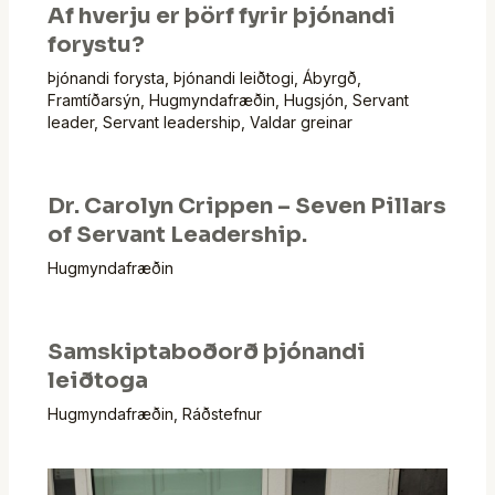
Af hverju er þörf fyrir þjónandi
forystu?
Þjónandi forysta
,
Þjónandi leiðtogi
,
Ábyrgð
,
Framtíðarsýn
,
Hugmyndafræðin
,
Hugsjón
,
Servant
leader
,
Servant leadership
,
Valdar greinar
Dr. Carolyn Crippen – Seven Pillars
of Servant Leadership.
Hugmyndafræðin
Samskiptaboðorð þjónandi
leiðtoga
Hugmyndafræðin
,
Ráðstefnur