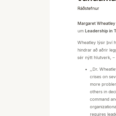
Ráðstefnur
Margaret Wheatley
um
Leadership in 
Wheatley lýsir því h
hindrar að aðrir legg
sér nýtt hlutverk, –
,,Dr. Wheatle
crises on sev
more problem
others in dec
command and 
organizationa
requires lead