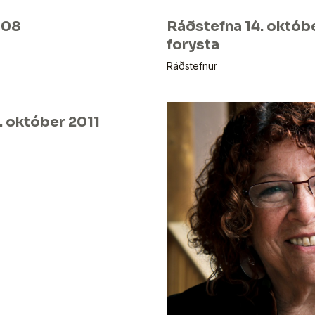
008
Ráðstefna 14. októb
forysta
Ráðstefnur
. október 2011