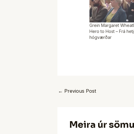
Grein Margaret Wheatl
Hero to Host – Frá hetj
hógværðar
←
Previous Post
Meira úr söm