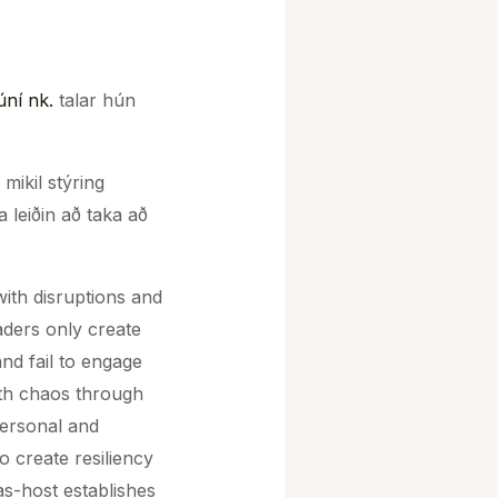
úní nk.
talar hún
mikil stýring
a leiðin að taka að
with disruptions and
aders only create
d fail to engage
with chaos through
ersonal and
 create resiliency
as-host establishes