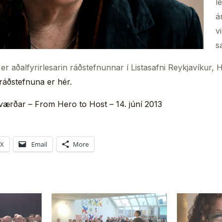
l
á
v
s
er aðalfyrirlesarin ráðstefnunnar í Listasafni Reykjavíkur, 
ráðstefnuna er hér.
gværðar – From Hero to Host – 14. júní 2013
X
Email
More