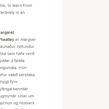
ems, to learn from
ectively in an
argaret
heatley
er margver
launaður höfundur
óka sem hafa verið
ýddar á fjölda
ungumála. Hún
efur vakið sérstaka
hygli fyrir
yltingarkenndar
ugmyndir sínar um
tjórnun og hlutverk