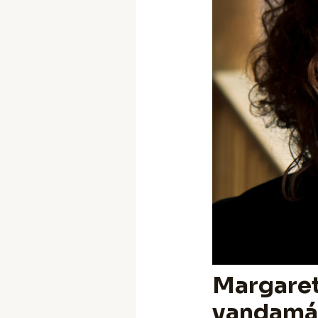
Margaret
vandamál