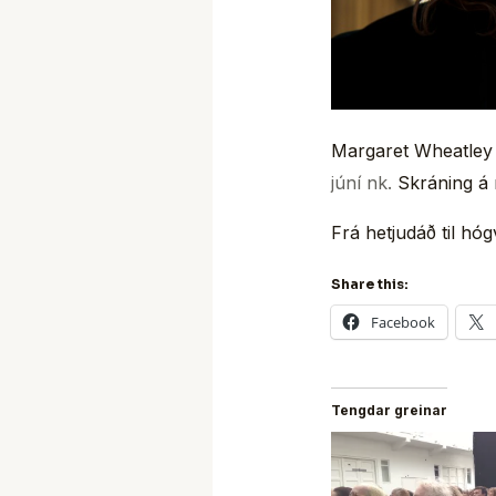
Margaret Wheatley
júní nk.
Skráning á 
Frá hetjudáð til hó
Share this:
Facebook
Tengdar greinar