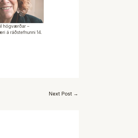
til hógværðar –
æri á ráðstefnunni 14.
Next Post
→