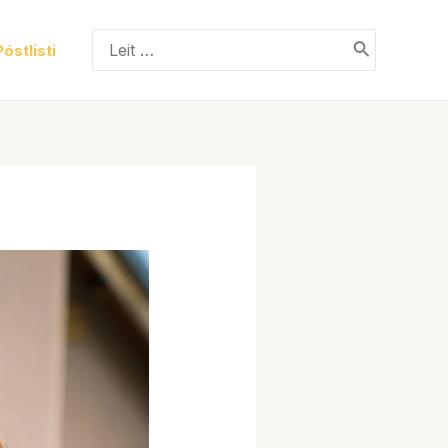
Search
Póstlisti
for: