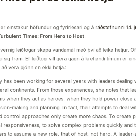
er einstakur höfundur og fyrirlesari og á
ráðstefnunni 14. j
Turbulent Times: From Hero to Host
.
vernig leiðtogar skapa vandamál með því að leika hetjur. Of 
i sig fram. Ef leiðtogi vill gera gagn á krefjandi tímum er ein
 að vera þjónn en ekki hetja.:
y has been working for several years with leaders dealing 
eral continents. From those experiences, she notes that le
s when they act as heroes, when they hold power close an
ision-making and planning. In fact, their attempts to deal 
control approaches only create more chaos. To create p
l responsiveness, to solve complex problems quickly and to
ers to assume a new role, that of host, not hero. A leader-