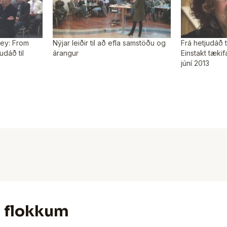
ey: From
Nýjar leiðir til að efla samstöðu og
Frá hetjudáð 
udáð til
árangur
Einstakt tækif
júní 2013
u flokkum