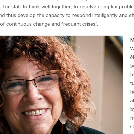
s for staff to think well together, to resolve complex probl
d thus develop the capacity to respond intelligently and eff
of continuous change and frequent crises”.
M
W
ð
b
þ
t
h
at
b
h
s