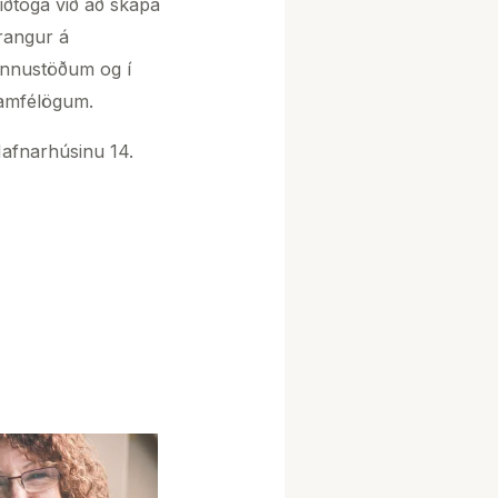
eiðtoga við að skapa
rangur á
innustöðum og í
amfélögum.
Hafnarhúsinu 14.