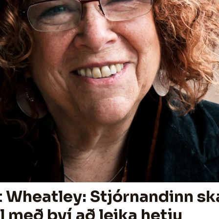
 Wheatley: Stjórnandinn sk
 með því að leika hetju