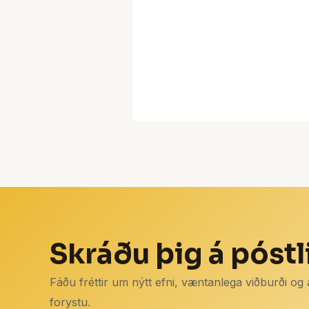
Skráðu þig á póstl
Fáðu fréttir um nýtt efni, væntanlega viðburði og
forystu.