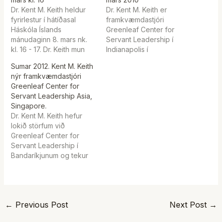
Dr. Kent M. Keith heldur
Dr. Kent M. Keith er
fyrirlestur í hátíðasal
framkvæmdastjóri
Háskóla Íslands
Greenleaf Center for
mánudaginn 8. mars nk.
Servant Leadership í
kl. 16 - 17. Dr. Keith mun
Indianapolis í
fjalla um þjónandi forystu
Bandaríkjunum. Hann hélt
Sumar 2012. Kent M. Keith
undir yfirskriftinni Servant
fyrirlestur á ráðstefnunni
nýr framkvæmdastjóri
Leadership: Ethical,
um þjónandi forystu 20.
Greenleaf Center for
Practical, and meaningful.
júní á síðasta ári. Vakti
Servant Leadership Asia,
Fyrirlesturinn er öllum
fyrirlestur hans mikla
Singapore.
opinn og er skipulagður í
ánægju þátttakenda fyrir
Dr. Kent M. Keith hefur
samvinnu
hrífandi framsögu og
lokið störfum við
viðskiptafræðideildar,
afburða framsetningu á
Greenleaf Center for
guðfræði- og
hugmyndunum um
Servant Leadership í
trúarbragafræðideildar og
þjónandi forystu.
Bandaríkjunum og tekur
hjúkrunarfræðideildar
Námskeið í Skálholti 5. -…
við starfi
Háskóla Íslands.…
framkvæmdastjóra (CEO)
Greenleaf Center for
Servant Leadership Asia
←
Previous Post
Next Post
→
sem er staðsett í
Singapore. Kent er