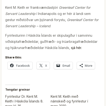
Kent M. Keith er framkvæmdastjóri
Greenleaf Center for
Servant Leadership
í Indianapolis og er hér á landi sem
gestur miðstöðvar um þjónandi forystu,
Greenleaf Center for
Servant Leadership – Iceland
.
Fyrirlesturinn í Háskóla Íslands er skipulagður í samvinnu
viðskiptafræðideildar, guðfræði- og trúarbragafræðideildar
og hjúkrunarfræðideildar Háskóla Íslands,
sjá hér.
Share this:
Facebook
X
Email
More
Tengdar greinar
Fyrirlestur Dr. Kent M.
Kent M. Keith með
Keith í Háskóla Íslands 8.
námskeið og fyrirlestur í
mars kl. 16
mars 2010