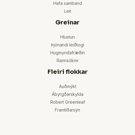
Hafa samband
Leit
Greinar
Hlustun
Þjónandi leiðtogi
Hugmyndafræðin
Rannsóknir
Fleiri flokkar
Auðmýkt
Ábyrgðarskylda
Robert Greenleaf
Framtíðarsýn