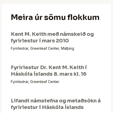
dyggur bakhjarl
Þekkingarseturs um
þjónandi forystu hér á
Meira úr sömu flokkum
landi (Greenleaf Center
Iceland) sem er ein af
fjórum…
Kent M. Keith með námskeið og
fyrirlestur í mars 2010
Fyrirlestrar
,
Greenleaf Center
,
Málþing
Fyrirlestur Dr. Kent M. Keith í
Háskóla Íslands 8. mars kl. 16
Fyrirlestrar
,
Greenleaf Center
Lifandi námstefna og metaðsókn á
fyrirlestur í Háskóla Íslands