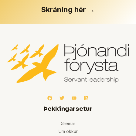
Skráning hér →
Þekkingarsetur
Greinar
Um okkur