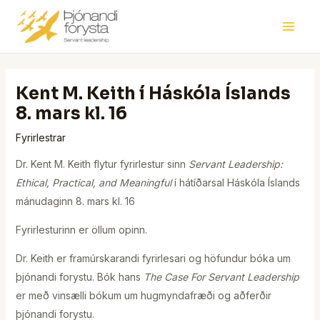
Skip
Post
Main
to
navigation
Men
content
Kent M. Keith í Háskóla Íslands
8. mars kl. 16
Fyrirlestrar
Dr. Kent M. Keith flytur fyrirlestur sinn
Servant Leadership:
Ethical, Practical, and Meaningful
í hátíðarsal Háskóla Íslands
mánudaginn 8. mars kl. 16
Fyrirlesturinn er öllum opinn.
Dr. Keith er framúrskarandi fyrirlesari og höfundur bóka um
þjónandi forystu. Bók hans
The Case For Servant Leadership
er með vinsælli bókum um hugmyndafræði og aðferðir
þjónandi forystu.