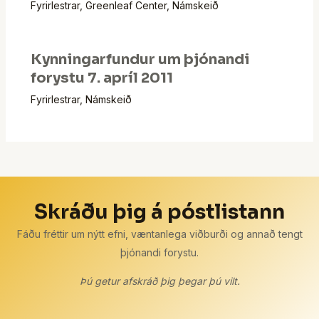
Fyrirlestrar
,
Greenleaf Center
,
Námskeið
Kynningarfundur um þjónandi
forystu 7. apríl 2011
Fyrirlestrar
,
Námskeið
Skráðu þig á póstlistann
Fáðu fréttir um nýtt efni, væntanlega viðburði og annað tengt
þjónandi forystu.
Þú getur afskráð þig þegar þú vilt.